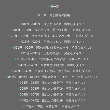
第一幕
第一章 鬼と般若の面編
001怪～005怪 はじまりの夏 河童らダイス！
006怪～010怪 鬼のギルダ～憑りつく者～ 河童らダイス！
011怪～014怪 河童と龍神様～名を拒みし者～ 河童らダイス！
015怪～020怪 河童のつるら 河童らダイス！
021怪～025怪 阿波の国の金長たぬき様 河童らダイス！
026怪～031怪 三匹の出会い 河童らダイス！
032怪～034怪 北の国からの来訪者 河童らダイス！
035怪～041怪 座敷童と口裂け女 河童らダイス！
042怪～047怪 生き続ける意味、迷う意味 河童らダイス！
048怪～053怪 ゆきのこ雪路が教えてくれたこと 河童らダイス！
054怪～058怪 鬼丸との修行① 河童らダイス！
059怪～063怪 鬼丸との修行② 河童らダイス！
064怪～067怪 鬼丸との修行③ 河童らダイス！
068怪～072怪 鬼丸との修行④ 河童らダイス！
073怪～078怪 河童と８t 河童らダイス！