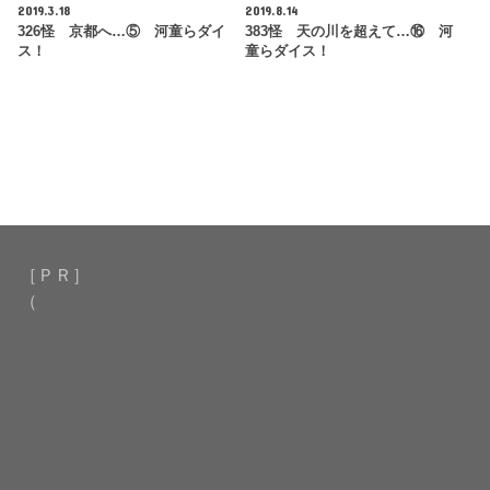
2019.3.18
2019.8.14
326怪 京都へ…⑤ 河童らダイ
383怪 天の川を超えて…⑯ 河
ス！
童らダイス！
［ＰＲ］
（