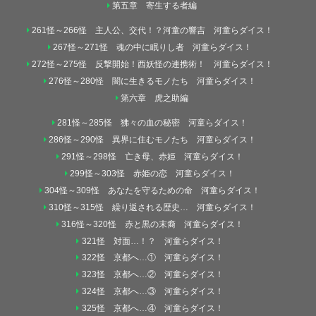
第五章 寄生する者編
261怪～266怪 主人公、交代！？河童の響吉 河童らダイス！
267怪～271怪 魂の中に眠りし者 河童らダイス！
272怪～275怪 反撃開始！西妖怪の連携術！ 河童らダイス！
276怪～280怪 闇に生きるモノたち 河童らダイス！
第六章 虎之助編
281怪～285怪 狒々の血の秘密 河童らダイス！
286怪～290怪 異界に住むモノたち 河童らダイス！
291怪～298怪 亡き母、赤姫 河童らダイス！
299怪～303怪 赤姫の恋 河童らダイス！
304怪～309怪 あなたを守るための命 河童らダイス！
310怪～315怪 繰り返される歴史… 河童らダイス！
316怪～320怪 赤と黒の末裔 河童らダイス！
321怪 対面…！？ 河童らダイス！
322怪 京都へ…① 河童らダイス！
323怪 京都へ…② 河童らダイス！
324怪 京都へ…③ 河童らダイス！
325怪 京都へ…④ 河童らダイス！