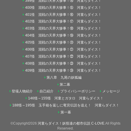
399怪 混戦の天界大惨事！⑭ 河童らダイス！
400怪 混戦の天界大惨事！⑮ 河童らダイス！
401怪 混戦の天界大惨事！⑯ 河童らダイス！
402怪 混戦の天界大惨事！⑰ 河童らダイス！
403怪 混戦の天界大惨事！⑱ 河童らダイス！
404怪 混戦の天界大惨事！⑲ 河童らダイス！
405怪 混戦の天界大惨事！⑳ 河童らダイス！
406怪 混戦の天界大惨事！㉑ 河童らダイス！
407怪 混戦の天界大惨事！㉒ 河童らダイス！
408怪 混戦の天界大惨事！㉓ 河童らダイス！
409怪 混戦の天界大惨事！㉔ 河童らダイス！
第八章 九尾の妖狐編
第二幕
登場人物紹介
自己紹介
プライバシーポリシー
メッセージ
146怪～155怪 河童とガタロ 河童らダイス！
188怪～195怪 玉手箱を返しに竜宮伝説を追え！ 河童らダイス！
第一幕
©Copyright2026
河童らダイス！妖怪達の都市伝説 C-LOVE
.All Rights
Reserved.