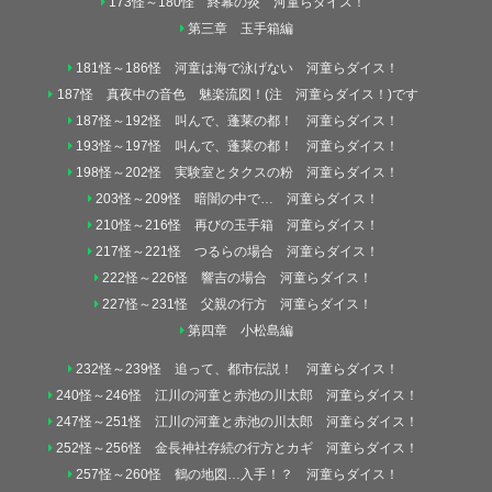
173怪～180怪 終幕の炎 河童らダイス！
第三章 玉手箱編
181怪～186怪 河童は海で泳げない 河童らダイス！
187怪 真夜中の音色 魅楽流図！(注 河童らダイス！)です
187怪～192怪 叫んで、蓬莱の都！ 河童らダイス！
193怪～197怪 叫んで、蓬莱の都！ 河童らダイス！
198怪～202怪 実験室とタクスの粉 河童らダイス！
203怪～209怪 暗闇の中で… 河童らダイス！
210怪～216怪 再びの玉手箱 河童らダイス！
217怪～221怪 つるらの場合 河童らダイス！
222怪～226怪 響吉の場合 河童らダイス！
227怪～231怪 父親の行方 河童らダイス！
第四章 小松島編
232怪～239怪 追って、都市伝説！ 河童らダイス！
240怪～246怪 江川の河童と赤池の川太郎 河童らダイス！
247怪～251怪 江川の河童と赤池の川太郎 河童らダイス！
252怪～256怪 金長神社存続の行方とカギ 河童らダイス！
257怪～260怪 鶴の地図…入手！？ 河童らダイス！