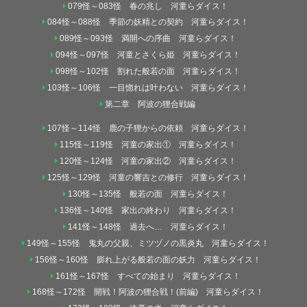
079怪～083怪 春の兆し 河童らダイス！
084怪～088怪 季節の妖精との契約 河童らダイス！
089怪～093怪 満開への序曲 河童らダイス！
094怪～097怪 河童とさくら姫 河童らダイス！
098怪～102怪 割れた般若の面 河童らダイス！
103怪～106怪 一目惚れは叶わない 河童らダイス！
第二章 阿波の狸合戦編
107怪～114怪 鹿の子狸からの依頼 河童らダイス！
115怪～119怪 河童の家出① 河童らダイス！
120怪～124怪 河童の家出② 河童らダイス！
125怪～129怪 河童の響吉との修行 河童らダイス！
130怪～135怪 般若の面 河童らダイス！
136怪～140怪 家出の終わり 河童らダイス！
141怪～148怪 過去へ… 河童らダイス！
149怪～155怪 鬼丸の父親、ミツヅノの黒炎丸 河童らダイス！
156怪～160怪 膨れ上がる般若の面の妖力 河童らダイス！
161怪～167怪 すべての始まり 河童らダイス！
168怪～172怪 開戦！阿波の狸合戦！(前編) 河童らダイス！