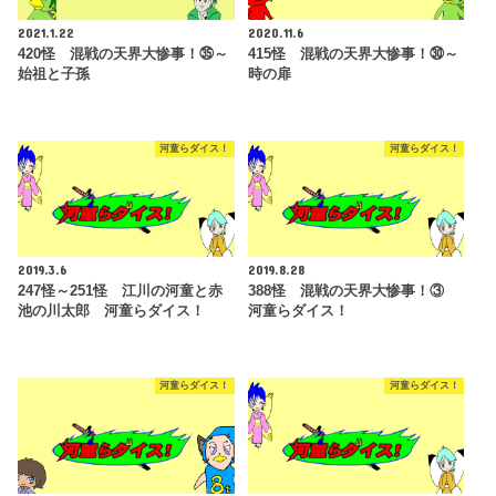
2021.1.22
2020.11.6
420怪 混戦の天界大惨事！㉟～
415怪 混戦の天界大惨事！㉚～
始祖と子孫
時の扉
河童らダイス！
河童らダイス！
2019.3.6
2019.8.28
247怪～251怪 江川の河童と赤
388怪 混戦の天界大惨事！③
池の川太郎 河童らダイス！
河童らダイス！
河童らダイス！
河童らダイス！