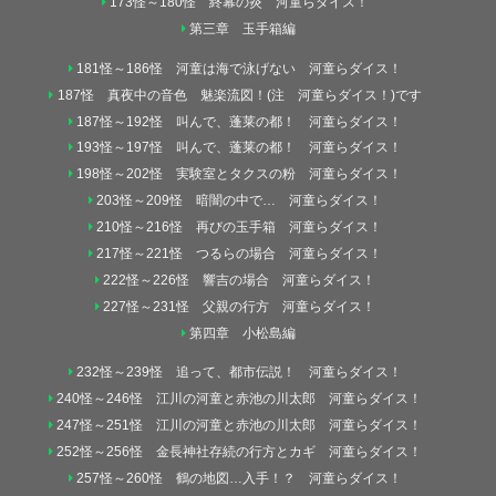
173怪～180怪 終幕の炎 河童らダイス！
第三章 玉手箱編
181怪～186怪 河童は海で泳げない 河童らダイス！
187怪 真夜中の音色 魅楽流図！(注 河童らダイス！)です
187怪～192怪 叫んで、蓬莱の都！ 河童らダイス！
193怪～197怪 叫んで、蓬莱の都！ 河童らダイス！
198怪～202怪 実験室とタクスの粉 河童らダイス！
203怪～209怪 暗闇の中で… 河童らダイス！
210怪～216怪 再びの玉手箱 河童らダイス！
217怪～221怪 つるらの場合 河童らダイス！
222怪～226怪 響吉の場合 河童らダイス！
227怪～231怪 父親の行方 河童らダイス！
第四章 小松島編
232怪～239怪 追って、都市伝説！ 河童らダイス！
240怪～246怪 江川の河童と赤池の川太郎 河童らダイス！
247怪～251怪 江川の河童と赤池の川太郎 河童らダイス！
252怪～256怪 金長神社存続の行方とカギ 河童らダイス！
257怪～260怪 鶴の地図…入手！？ 河童らダイス！