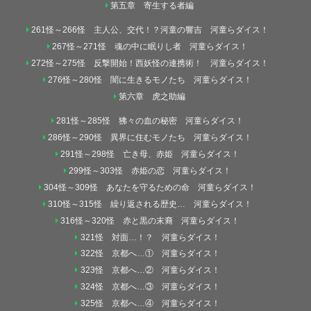
第五章 寄生する者編
261怪～266怪 主人公、交代！？河童の響吉 河童らダイス！
267怪～271怪 魂の中に眠りし者 河童らダイス！
272怪～275怪 反撃開始！西妖怪の連携術！ 河童らダイス！
276怪～280怪 闇に生きるモノたち 河童らダイス！
第六章 虎之助編
281怪～285怪 狒々の血の秘密 河童らダイス！
286怪～290怪 異界に住むモノたち 河童らダイス！
291怪～298怪 亡き母、赤姫 河童らダイス！
299怪～303怪 赤姫の恋 河童らダイス！
304怪～309怪 あなたを守るための命 河童らダイス！
310怪～315怪 繰り返される歴史… 河童らダイス！
316怪～320怪 赤と黒の末裔 河童らダイス！
321怪 対面…！？ 河童らダイス！
322怪 京都へ…① 河童らダイス！
323怪 京都へ…② 河童らダイス！
324怪 京都へ…③ 河童らダイス！
325怪 京都へ…④ 河童らダイス！