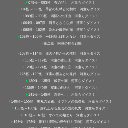
079怪～083怪 春の兆し 河童らダイス！
084怪～088怪 季節の妖精との契約 河童らダイス！
089怪～093怪 満開への序曲 河童らダイス！
094怪～097怪 河童とさくら姫 河童らダイス！
098怪～102怪 割れた般若の面 河童らダイス！
103怪～106怪 一目惚れは叶わない 河童らダイス！
第二章 阿波の狸合戦編
107怪～114怪 鹿の子狸からの依頼 河童らダイス！
115怪～119怪 河童の家出① 河童らダイス！
120怪～124怪 河童の家出② 河童らダイス！
125怪～129怪 河童の響吉との修行 河童らダイス！
130怪～135怪 般若の面 河童らダイス！
136怪～140怪 家出の終わり 河童らダイス！
141怪～148怪 過去へ… 河童らダイス！
149怪～155怪 鬼丸の父親、ミツヅノの黒炎丸 河童らダイス！
156怪～160怪 膨れ上がる般若の面の妖力 河童らダイス！
161怪～167怪 すべての始まり 河童らダイス！
168怪～172怪 開戦！阿波の狸合戦！(前編) 河童らダイス！