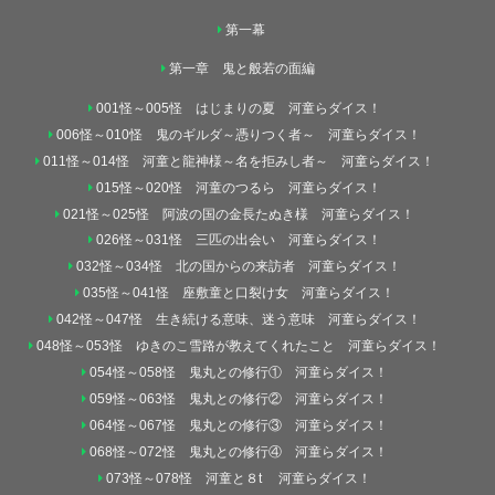
第一幕
第一章 鬼と般若の面編
001怪～005怪 はじまりの夏 河童らダイス！
006怪～010怪 鬼のギルダ～憑りつく者～ 河童らダイス！
011怪～014怪 河童と龍神様～名を拒みし者～ 河童らダイス！
015怪～020怪 河童のつるら 河童らダイス！
021怪～025怪 阿波の国の金長たぬき様 河童らダイス！
026怪～031怪 三匹の出会い 河童らダイス！
032怪～034怪 北の国からの来訪者 河童らダイス！
035怪～041怪 座敷童と口裂け女 河童らダイス！
042怪～047怪 生き続ける意味、迷う意味 河童らダイス！
048怪～053怪 ゆきのこ雪路が教えてくれたこと 河童らダイス！
054怪～058怪 鬼丸との修行① 河童らダイス！
059怪～063怪 鬼丸との修行② 河童らダイス！
064怪～067怪 鬼丸との修行③ 河童らダイス！
068怪～072怪 鬼丸との修行④ 河童らダイス！
073怪～078怪 河童と８t 河童らダイス！