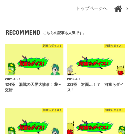
トップページへ
RECOMMEND
こちらの記事も人気です。
河童らダイス！
河童らダイス！
2021.3.26
2019.3.6
424怪 混戦の天界大惨事！㊴～
321怪 対面…！？ 河童らダイ
交錯
ス！
河童らダイス！
河童らダイス！