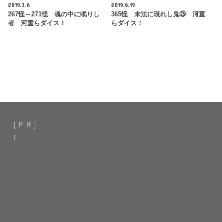
2019.3.6
2019.6.19
267怪～271怪 魂の中に眠りし
365怪 末法に現れし鬼㉕ 河童
者 河童らダイス！
らダイス！
［ＰＲ］
（