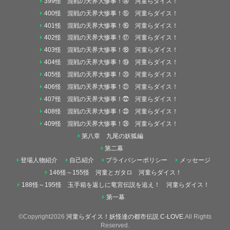
399怪 混戦の天界大惨事！⑭ 河童らダイス！
400怪 混戦の天界大惨事！⑮ 河童らダイス！
401怪 混戦の天界大惨事！⑯ 河童らダイス！
402怪 混戦の天界大惨事！⑰ 河童らダイス！
403怪 混戦の天界大惨事！⑱ 河童らダイス！
404怪 混戦の天界大惨事！⑲ 河童らダイス！
405怪 混戦の天界大惨事！⑳ 河童らダイス！
406怪 混戦の天界大惨事！㉑ 河童らダイス！
407怪 混戦の天界大惨事！㉒ 河童らダイス！
408怪 混戦の天界大惨事！㉓ 河童らダイス！
409怪 混戦の天界大惨事！㉔ 河童らダイス！
第八章 九尾の妖狐編
第二幕
登場人物紹介
自己紹介
プライバシーポリシー
メッセージ
146怪～155怪 河童とガタロ 河童らダイス！
188怪～195怪 玉手箱を返しに竜宮伝説を追え！ 河童らダイス！
第一幕
©Copyright2026
河童らダイス！妖怪達の都市伝説 C-LOVE
.All Rights
Reserved.