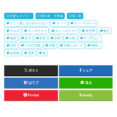
河童らダイス！
第九章 天界編
第二期
どこへ通じるか分からない
カッパ
カッパラダイス
ギルダ
モンキチョウ
モンシロチョウ
亜空間
修行
地獄
妖力
妖怪
妖精
小春
打つ手なし
日和
江川の河童
河童
河童らダイス
神隠し
金長狸
霊界
鬼
ポスト
シェア
はてブ
送る
Pocket
feedly