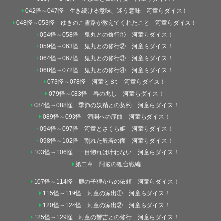
042怪～047怪 生き続ける意味、迷う意味 河童らダイス！
048怪～053怪 ゆきのこ雪路が教えてくれたこと 河童らダイス！
054怪～058怪 鬼丸との修行① 河童らダイス！
059怪～063怪 鬼丸との修行② 河童らダイス！
064怪～067怪 鬼丸との修行③ 河童らダイス！
068怪～072怪 鬼丸との修行④ 河童らダイス！
073怪～078怪 河童と８t 河童らダイス！
079怪～083怪 春の兆し 河童らダイス！
084怪～088怪 季節の妖精との契約 河童らダイス！
089怪～093怪 満開への序曲 河童らダイス！
094怪～097怪 河童とさくら姫 河童らダイス！
098怪～102怪 割れた般若の面 河童らダイス！
103怪～106怪 一目惚れは叶わない 河童らダイス！
第二章 阿波の狸合戦編
107怪～114怪 鹿の子狸からの依頼 河童らダイス！
115怪～119怪 河童の家出① 河童らダイス！
120怪～124怪 河童の家出② 河童らダイス！
125怪～129怪 河童の響吉との修行 河童らダイス！