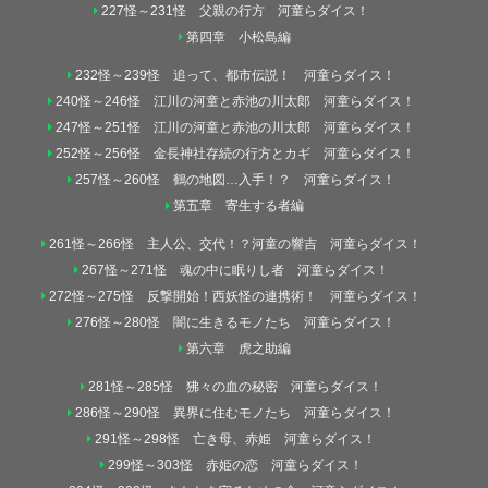
227怪～231怪 父親の行方 河童らダイス！
第四章 小松島編
232怪～239怪 追って、都市伝説！ 河童らダイス！
240怪～246怪 江川の河童と赤池の川太郎 河童らダイス！
247怪～251怪 江川の河童と赤池の川太郎 河童らダイス！
252怪～256怪 金長神社存続の行方とカギ 河童らダイス！
257怪～260怪 鶴の地図…入手！？ 河童らダイス！
第五章 寄生する者編
261怪～266怪 主人公、交代！？河童の響吉 河童らダイス！
267怪～271怪 魂の中に眠りし者 河童らダイス！
272怪～275怪 反撃開始！西妖怪の連携術！ 河童らダイス！
276怪～280怪 闇に生きるモノたち 河童らダイス！
第六章 虎之助編
281怪～285怪 狒々の血の秘密 河童らダイス！
286怪～290怪 異界に住むモノたち 河童らダイス！
291怪～298怪 亡き母、赤姫 河童らダイス！
299怪～303怪 赤姫の恋 河童らダイス！