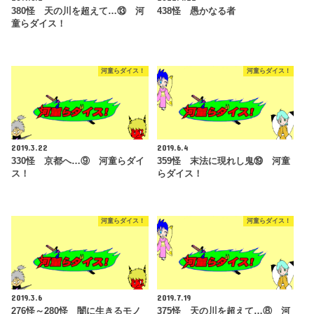
380怪 天の川を超えて…⑬ 河
438怪 愚かなる者
童らダイス！
河童らダイス！
河童らダイス！
2019.3.22
2019.6.4
330怪 京都へ…⑨ 河童らダイ
359怪 末法に現れし鬼⑲ 河童
ス！
らダイス！
河童らダイス！
河童らダイス！
2019.3.6
2019.7.19
276怪～280怪 闇に生きるモノ
375怪 天の川を超えて…⑧ 河