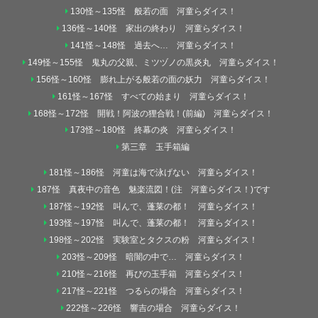
130怪～135怪 般若の面 河童らダイス！
136怪～140怪 家出の終わり 河童らダイス！
141怪～148怪 過去へ… 河童らダイス！
149怪～155怪 鬼丸の父親、ミツヅノの黒炎丸 河童らダイス！
156怪～160怪 膨れ上がる般若の面の妖力 河童らダイス！
161怪～167怪 すべての始まり 河童らダイス！
168怪～172怪 開戦！阿波の狸合戦！(前編) 河童らダイス！
173怪～180怪 終幕の炎 河童らダイス！
第三章 玉手箱編
181怪～186怪 河童は海で泳げない 河童らダイス！
187怪 真夜中の音色 魅楽流図！(注 河童らダイス！)です
187怪～192怪 叫んで、蓬莱の都！ 河童らダイス！
193怪～197怪 叫んで、蓬莱の都！ 河童らダイス！
198怪～202怪 実験室とタクスの粉 河童らダイス！
203怪～209怪 暗闇の中で… 河童らダイス！
210怪～216怪 再びの玉手箱 河童らダイス！
217怪～221怪 つるらの場合 河童らダイス！
222怪～226怪 響吉の場合 河童らダイス！