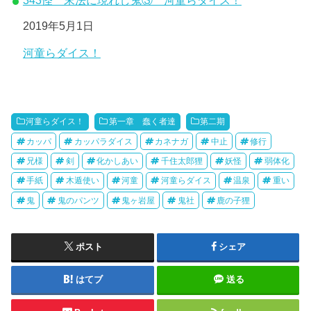
日付
2019年5月1日
関連理由
河童らダイス！
河童らダイス！
第一章 蠢く者達
第二期
カッパ
カッパラダイス
カネナガ
中止
修行
兄様
剣
化かしあい
千住太郎狸
妖怪
弱体化
手紙
木遁使い
河童
河童らダイス
温泉
重い
鬼
鬼のパンツ
鬼ヶ岩屋
鬼社
鹿の子狸
ポスト
シェア
はてブ
送る