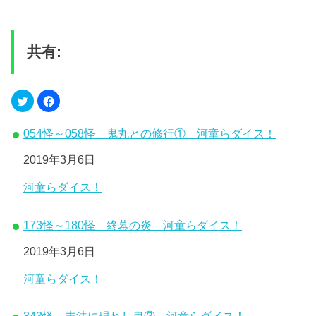
共有:
054怪～058怪 鬼丸との修行① 河童らダイス！
日付
2019年3月6日
関連理由
河童らダイス！
173怪～180怪 終幕の炎 河童らダイス！
日付
2019年3月6日
関連理由
河童らダイス！
343怪 末法に現れし鬼③ 河童らダイス！