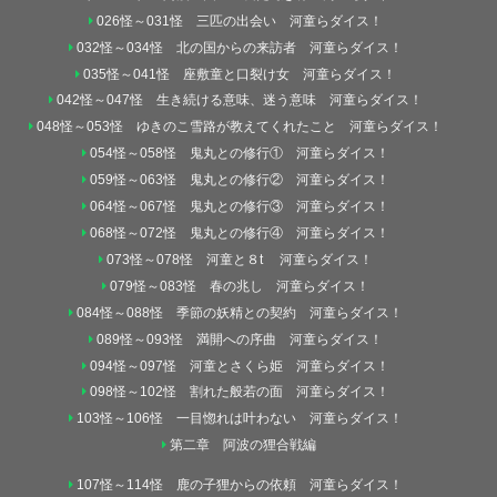
026怪～031怪 三匹の出会い 河童らダイス！
032怪～034怪 北の国からの来訪者 河童らダイス！
035怪～041怪 座敷童と口裂け女 河童らダイス！
042怪～047怪 生き続ける意味、迷う意味 河童らダイス！
048怪～053怪 ゆきのこ雪路が教えてくれたこと 河童らダイス！
054怪～058怪 鬼丸との修行① 河童らダイス！
059怪～063怪 鬼丸との修行② 河童らダイス！
064怪～067怪 鬼丸との修行③ 河童らダイス！
068怪～072怪 鬼丸との修行④ 河童らダイス！
073怪～078怪 河童と８t 河童らダイス！
079怪～083怪 春の兆し 河童らダイス！
084怪～088怪 季節の妖精との契約 河童らダイス！
089怪～093怪 満開への序曲 河童らダイス！
094怪～097怪 河童とさくら姫 河童らダイス！
098怪～102怪 割れた般若の面 河童らダイス！
103怪～106怪 一目惚れは叶わない 河童らダイス！
第二章 阿波の狸合戦編
107怪～114怪 鹿の子狸からの依頼 河童らダイス！