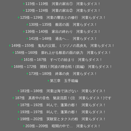
115怪～119怪 河童の家出① 河童らダイス！
120怪～124怪 河童の家出② 河童らダイス！
125怪～129怪 河童の響吉との修行 河童らダイス！
130怪～135怪 般若の面 河童らダイス！
136怪～140怪 家出の終わり 河童らダイス！
141怪～148怪 過去へ… 河童らダイス！
149怪～155怪 鬼丸の父親、ミツヅノの黒炎丸 河童らダイス！
156怪～160怪 膨れ上がる般若の面の妖力 河童らダイス！
161怪～167怪 すべての始まり 河童らダイス！
168怪～172怪 開戦！阿波の狸合戦！(前編) 河童らダイス！
173怪～180怪 終幕の炎 河童らダイス！
第三章 玉手箱編
181怪～186怪 河童は海で泳げない 河童らダイス！
187怪 真夜中の音色 魅楽流図！(注 河童らダイス！)です
187怪～192怪 叫んで、蓬莱の都！ 河童らダイス！
193怪～197怪 叫んで、蓬莱の都！ 河童らダイス！
198怪～202怪 実験室とタクスの粉 河童らダイス！
203怪～209怪 暗闇の中で… 河童らダイス！