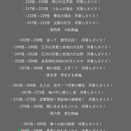
210怪～216怪 再びの玉手箱 河童らダイス！
217怪～221怪 つるらの場合 河童らダイス！
222怪～226怪 響吉の場合 河童らダイス！
227怪～231怪 父親の行方 河童らダイス！
第四章 小松島編
232怪～239怪 追って、都市伝説！ 河童らダイス！
240怪～246怪 江川の河童と赤池の川太郎 河童らダイス！
247怪～251怪 江川の河童と赤池の川太郎 河童らダイス！
252怪～256怪 金長神社存続の行方とカギ 河童らダイス！
257怪～260怪 鶴の地図…入手！？ 河童らダイス！
第五章 寄生する者編
261怪～266怪 主人公、交代！？河童の響吉 河童らダイス！
267怪～271怪 魂の中に眠りし者 河童らダイス！
272怪～275怪 反撃開始！西妖怪の連携術！ 河童らダイス！
276怪～280怪 闇に生きるモノたち 河童らダイス！
第六章 虎之助編
281怪～285怪 狒々の血の秘密 河童らダイス！
286怪～290怪 異界に住むモノたち 河童らダイス！