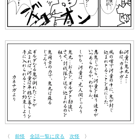
〈
前怪
全話一覧に戻る
次怪
〉