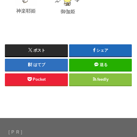
神楽耶姫
御伽姫
ポスト
シェア
はてブ
送る
Pocket
feedly
［ＰＲ］