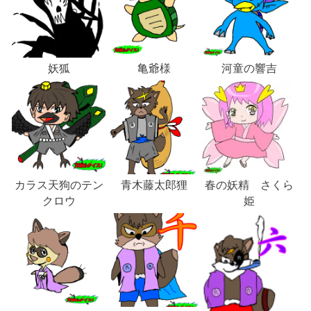
妖狐
亀爺様
河童の響吉
カラス天狗のテン
青木藤太郎狸
春の妖精 さくら
クロウ
姫