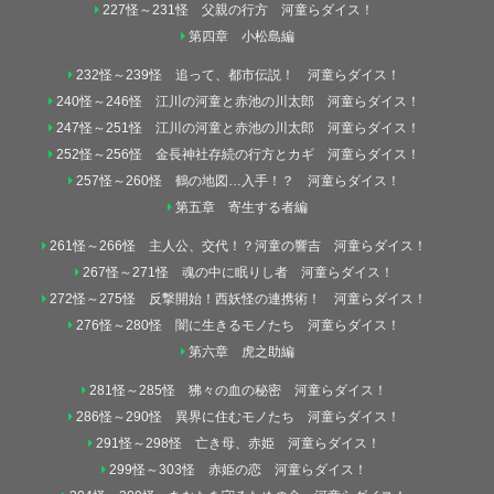
227怪～231怪 父親の行方 河童らダイス！
第四章 小松島編
232怪～239怪 追って、都市伝説！ 河童らダイス！
240怪～246怪 江川の河童と赤池の川太郎 河童らダイス！
247怪～251怪 江川の河童と赤池の川太郎 河童らダイス！
252怪～256怪 金長神社存続の行方とカギ 河童らダイス！
257怪～260怪 鶴の地図…入手！？ 河童らダイス！
第五章 寄生する者編
261怪～266怪 主人公、交代！？河童の響吉 河童らダイス！
267怪～271怪 魂の中に眠りし者 河童らダイス！
272怪～275怪 反撃開始！西妖怪の連携術！ 河童らダイス！
276怪～280怪 闇に生きるモノたち 河童らダイス！
第六章 虎之助編
281怪～285怪 狒々の血の秘密 河童らダイス！
286怪～290怪 異界に住むモノたち 河童らダイス！
291怪～298怪 亡き母、赤姫 河童らダイス！
299怪～303怪 赤姫の恋 河童らダイス！