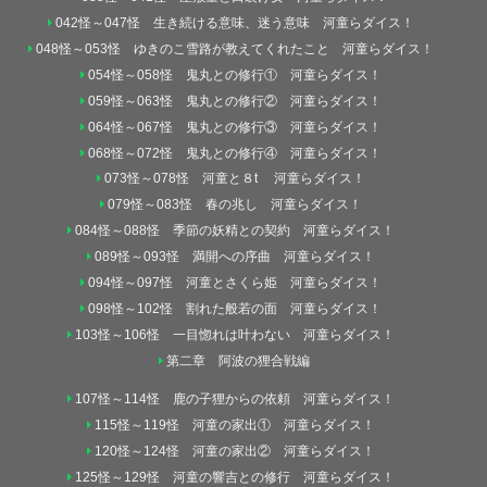
042怪～047怪 生き続ける意味、迷う意味 河童らダイス！
048怪～053怪 ゆきのこ雪路が教えてくれたこと 河童らダイス！
054怪～058怪 鬼丸との修行① 河童らダイス！
059怪～063怪 鬼丸との修行② 河童らダイス！
064怪～067怪 鬼丸との修行③ 河童らダイス！
068怪～072怪 鬼丸との修行④ 河童らダイス！
073怪～078怪 河童と８t 河童らダイス！
079怪～083怪 春の兆し 河童らダイス！
084怪～088怪 季節の妖精との契約 河童らダイス！
089怪～093怪 満開への序曲 河童らダイス！
094怪～097怪 河童とさくら姫 河童らダイス！
098怪～102怪 割れた般若の面 河童らダイス！
103怪～106怪 一目惚れは叶わない 河童らダイス！
第二章 阿波の狸合戦編
107怪～114怪 鹿の子狸からの依頼 河童らダイス！
115怪～119怪 河童の家出① 河童らダイス！
120怪～124怪 河童の家出② 河童らダイス！
125怪～129怪 河童の響吉との修行 河童らダイス！