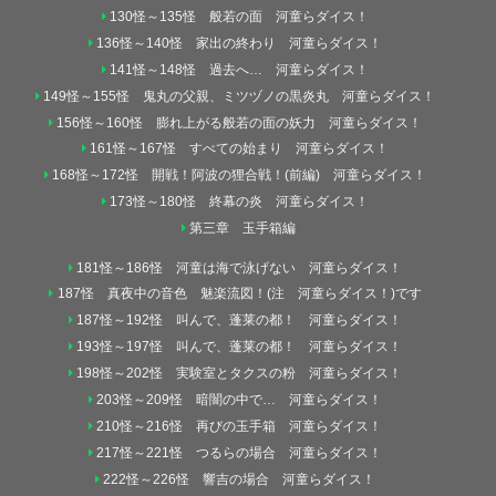
130怪～135怪 般若の面 河童らダイス！
136怪～140怪 家出の終わり 河童らダイス！
141怪～148怪 過去へ… 河童らダイス！
149怪～155怪 鬼丸の父親、ミツヅノの黒炎丸 河童らダイス！
156怪～160怪 膨れ上がる般若の面の妖力 河童らダイス！
161怪～167怪 すべての始まり 河童らダイス！
168怪～172怪 開戦！阿波の狸合戦！(前編) 河童らダイス！
173怪～180怪 終幕の炎 河童らダイス！
第三章 玉手箱編
181怪～186怪 河童は海で泳げない 河童らダイス！
187怪 真夜中の音色 魅楽流図！(注 河童らダイス！)です
187怪～192怪 叫んで、蓬莱の都！ 河童らダイス！
193怪～197怪 叫んで、蓬莱の都！ 河童らダイス！
198怪～202怪 実験室とタクスの粉 河童らダイス！
203怪～209怪 暗闇の中で… 河童らダイス！
210怪～216怪 再びの玉手箱 河童らダイス！
217怪～221怪 つるらの場合 河童らダイス！
222怪～226怪 響吉の場合 河童らダイス！