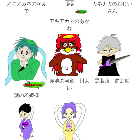
アキアカネのかえ
カネナガのおじい
で
さん
アキアカネのあか
ね
赤池の河童 川太
黒装束 虎之助
郎
謎の乙姫様