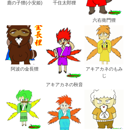
鹿の子狸(小安姫)
千住太郎狸
六右衛門狸
阿波の金長狸
アキアカネのもみ
じ
アキアカネの秋音