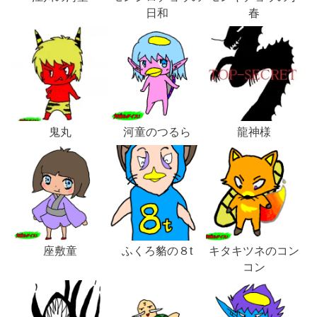
日和
春
鬼丸
河童のつるら
龍神様
座敷童
ふくろ貉の８t
キタキツネのコン
コン