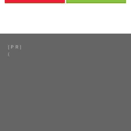
［ＰＲ］
（