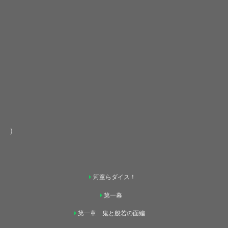
）
河童らダイス！
第一幕
第一章 鬼と般若の面編