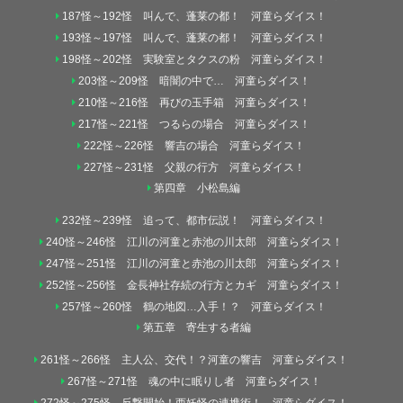
187怪～192怪 叫んで、蓬莱の都！ 河童らダイス！
193怪～197怪 叫んで、蓬莱の都！ 河童らダイス！
198怪～202怪 実験室とタクスの粉 河童らダイス！
203怪～209怪 暗闇の中で… 河童らダイス！
210怪～216怪 再びの玉手箱 河童らダイス！
217怪～221怪 つるらの場合 河童らダイス！
222怪～226怪 響吉の場合 河童らダイス！
227怪～231怪 父親の行方 河童らダイス！
第四章 小松島編
232怪～239怪 追って、都市伝説！ 河童らダイス！
240怪～246怪 江川の河童と赤池の川太郎 河童らダイス！
247怪～251怪 江川の河童と赤池の川太郎 河童らダイス！
252怪～256怪 金長神社存続の行方とカギ 河童らダイス！
257怪～260怪 鶴の地図…入手！？ 河童らダイス！
第五章 寄生する者編
261怪～266怪 主人公、交代！？河童の響吉 河童らダイス！
267怪～271怪 魂の中に眠りし者 河童らダイス！
272怪～275怪 反撃開始！西妖怪の連携術！ 河童らダイス！