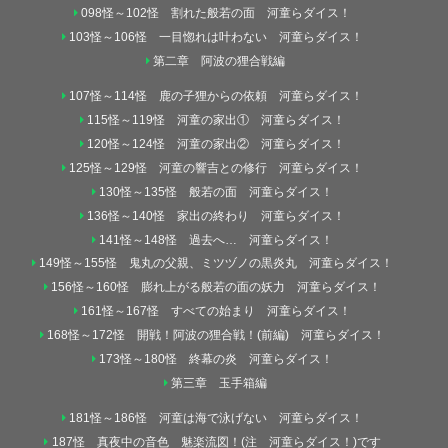
098怪～102怪 割れた般若の面 河童らダイス！
103怪～106怪 一目惚れは叶わない 河童らダイス！
第二章 阿波の狸合戦編
107怪～114怪 鹿の子狸からの依頼 河童らダイス！
115怪～119怪 河童の家出① 河童らダイス！
120怪～124怪 河童の家出② 河童らダイス！
125怪～129怪 河童の響吉との修行 河童らダイス！
130怪～135怪 般若の面 河童らダイス！
136怪～140怪 家出の終わり 河童らダイス！
141怪～148怪 過去へ… 河童らダイス！
149怪～155怪 鬼丸の父親、ミツヅノの黒炎丸 河童らダイス！
156怪～160怪 膨れ上がる般若の面の妖力 河童らダイス！
161怪～167怪 すべての始まり 河童らダイス！
168怪～172怪 開戦！阿波の狸合戦！(前編) 河童らダイス！
173怪～180怪 終幕の炎 河童らダイス！
第三章 玉手箱編
181怪～186怪 河童は海で泳げない 河童らダイス！
187怪 真夜中の音色 魅楽流図！(注 河童らダイス！)です