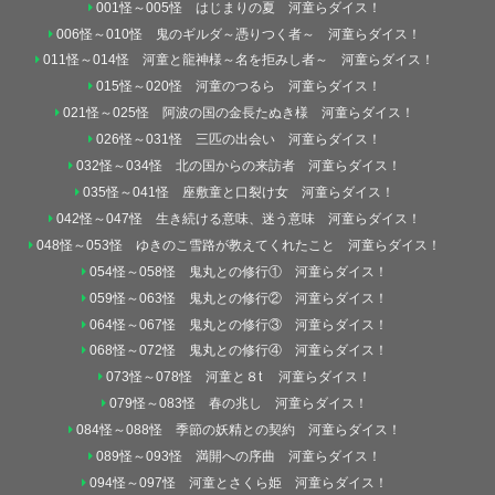
001怪～005怪 はじまりの夏 河童らダイス！
006怪～010怪 鬼のギルダ～憑りつく者～ 河童らダイス！
011怪～014怪 河童と龍神様～名を拒みし者～ 河童らダイス！
015怪～020怪 河童のつるら 河童らダイス！
021怪～025怪 阿波の国の金長たぬき様 河童らダイス！
026怪～031怪 三匹の出会い 河童らダイス！
032怪～034怪 北の国からの来訪者 河童らダイス！
035怪～041怪 座敷童と口裂け女 河童らダイス！
042怪～047怪 生き続ける意味、迷う意味 河童らダイス！
048怪～053怪 ゆきのこ雪路が教えてくれたこと 河童らダイス！
054怪～058怪 鬼丸との修行① 河童らダイス！
059怪～063怪 鬼丸との修行② 河童らダイス！
064怪～067怪 鬼丸との修行③ 河童らダイス！
068怪～072怪 鬼丸との修行④ 河童らダイス！
073怪～078怪 河童と８t 河童らダイス！
079怪～083怪 春の兆し 河童らダイス！
084怪～088怪 季節の妖精との契約 河童らダイス！
089怪～093怪 満開への序曲 河童らダイス！
094怪～097怪 河童とさくら姫 河童らダイス！