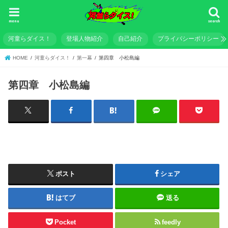
menu
search
河童らダイス！
登場人物紹介
自己紹介
プライバシーポリシー
HOME
河童らダイス！
第一幕
第四章 小松島編
第四章 小松島編
ポスト
シェア
はてブ
送る
Pocket
feedly