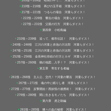
203怪～209怪 暗闇の中で… 河童らダイス！
210怪～216怪 再びの玉手箱 河童らダイス！
217怪～221怪 つるらの場合 河童らダイス！
222怪～226怪 響吉の場合 河童らダイス！
227怪～231怪 父親の行方 河童らダイス！
第四章 小松島編
232怪～239怪 追って、都市伝説！ 河童らダイス！
240怪～246怪 江川の河童と赤池の川太郎 河童らダイス！
247怪～251怪 江川の河童と赤池の川太郎 河童らダイス！
252怪～256怪 金長神社存続の行方とカギ 河童らダイス！
257怪～260怪 鶴の地図…入手！？ 河童らダイス！
第五章 寄生する者編
261怪～266怪 主人公、交代！？河童の響吉 河童らダイス！
267怪～271怪 魂の中に眠りし者 河童らダイス！
272怪～275怪 反撃開始！西妖怪の連携術！ 河童らダイス！
276怪～280怪 闇に生きるモノたち 河童らダイス！
第六章 虎之助編
281怪～285怪 狒々の血の秘密 河童らダイス！