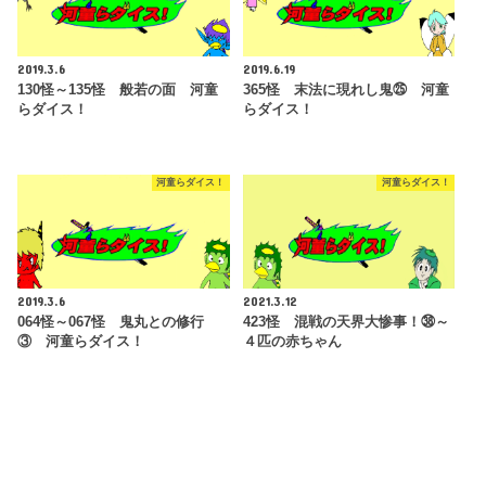
2019.3.6
2019.6.19
130怪～135怪 般若の面 河童
365怪 末法に現れし鬼㉕ 河童
らダイス！
らダイス！
河童らダイス！
河童らダイス！
2019.3.6
2021.3.12
064怪～067怪 鬼丸との修行
423怪 混戦の天界大惨事！㊳～
③ 河童らダイス！
４匹の赤ちゃん