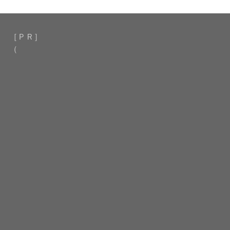
［ＰＲ］
（