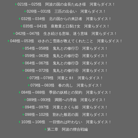
021怪～025怪 阿波の国の金長たぬき様 河童らダイス！
026怪～031怪 三匹の出会い 河童らダイス！
032怪～034怪 北の国からの来訪者 河童らダイス！
035怪～041怪 座敷童と口裂け女 河童らダイス！
042怪～047怪 生き続ける意味、迷う意味 河童らダイス！
048怪～053怪 ゆきのこ雪路が教えてくれたこと 河童らダイス！
054怪～058怪 鬼丸との修行① 河童らダイス！
059怪～063怪 鬼丸との修行② 河童らダイス！
064怪～067怪 鬼丸との修行③ 河童らダイス！
068怪～072怪 鬼丸との修行④ 河童らダイス！
073怪～078怪 河童と８t 河童らダイス！
079怪～083怪 春の兆し 河童らダイス！
084怪～088怪 季節の妖精との契約 河童らダイス！
089怪～093怪 満開への序曲 河童らダイス！
094怪～097怪 河童とさくら姫 河童らダイス！
098怪～102怪 割れた般若の面 河童らダイス！
103怪～106怪 一目惚れは叶わない 河童らダイス！
第二章 阿波の狸合戦編