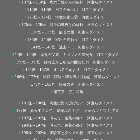
107怪～114怪 鹿の子狸からの依頼 河童らダイス！
115怪～119怪 河童の家出① 河童らダイス！
120怪～124怪 河童の家出② 河童らダイス！
125怪～129怪 河童の響吉との修行 河童らダイス！
130怪～135怪 般若の面 河童らダイス！
136怪～140怪 家出の終わり 河童らダイス！
141怪～148怪 過去へ… 河童らダイス！
149怪～155怪 鬼丸の父親、ミツヅノの黒炎丸 河童らダイス！
156怪～160怪 膨れ上がる般若の面の妖力 河童らダイス！
161怪～167怪 すべての始まり 河童らダイス！
168怪～172怪 開戦！阿波の狸合戦！(前編) 河童らダイス！
173怪～180怪 終幕の炎 河童らダイス！
第三章 玉手箱編
181怪～186怪 河童は海で泳げない 河童らダイス！
187怪 真夜中の音色 魅楽流図！(注 河童らダイス！)です
187怪～192怪 叫んで、蓬莱の都！ 河童らダイス！
193怪～197怪 叫んで、蓬莱の都！ 河童らダイス！
198怪～202怪 実験室とタクスの粉 河童らダイス！