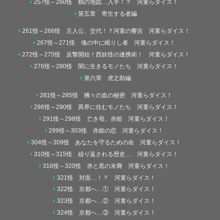
257怪～260怪 鶴の地図…入手！？ 河童らダイス！
第五章 寄生する者編
261怪～266怪 主人公、交代！？河童の響吉 河童らダイス！
267怪～271怪 魂の中に眠りし者 河童らダイス！
272怪～275怪 反撃開始！西妖怪の連携術！ 河童らダイス！
276怪～280怪 闇に生きるモノたち 河童らダイス！
第六章 虎之助編
281怪～285怪 狒々の血の秘密 河童らダイス！
286怪～290怪 異界に住むモノたち 河童らダイス！
291怪～298怪 亡き母、赤姫 河童らダイス！
299怪～303怪 赤姫の恋 河童らダイス！
304怪～309怪 あなたを守るための命 河童らダイス！
310怪～315怪 繰り返される歴史… 河童らダイス！
316怪～320怪 赤と黒の末裔 河童らダイス！
321怪 対面…！？ 河童らダイス！
322怪 京都へ…① 河童らダイス！
323怪 京都へ…② 河童らダイス！
324怪 京都へ…③ 河童らダイス！