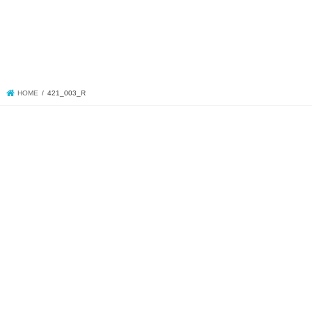
HOME
421_003_R