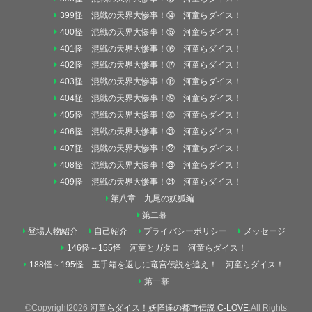
399怪 混戦の天界大惨事！⑭ 河童らダイス！
400怪 混戦の天界大惨事！⑮ 河童らダイス！
401怪 混戦の天界大惨事！⑯ 河童らダイス！
402怪 混戦の天界大惨事！⑰ 河童らダイス！
403怪 混戦の天界大惨事！⑱ 河童らダイス！
404怪 混戦の天界大惨事！⑲ 河童らダイス！
405怪 混戦の天界大惨事！⑳ 河童らダイス！
406怪 混戦の天界大惨事！㉑ 河童らダイス！
407怪 混戦の天界大惨事！㉒ 河童らダイス！
408怪 混戦の天界大惨事！㉓ 河童らダイス！
409怪 混戦の天界大惨事！㉔ 河童らダイス！
第八章 九尾の妖狐編
第二幕
登場人物紹介
自己紹介
プライバシーポリシー
メッセージ
146怪～155怪 河童とガタロ 河童らダイス！
188怪～195怪 玉手箱を返しに竜宮伝説を追え！ 河童らダイス！
第一幕
©Copyright2026
河童らダイス！妖怪達の都市伝説 C-LOVE
.All Rights