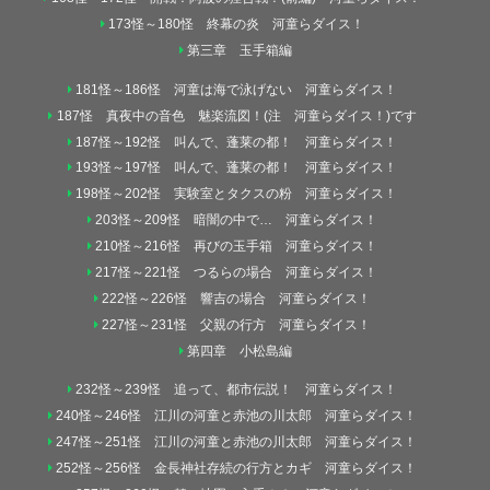
173怪～180怪 終幕の炎 河童らダイス！
第三章 玉手箱編
181怪～186怪 河童は海で泳げない 河童らダイス！
187怪 真夜中の音色 魅楽流図！(注 河童らダイス！)です
187怪～192怪 叫んで、蓬莱の都！ 河童らダイス！
193怪～197怪 叫んで、蓬莱の都！ 河童らダイス！
198怪～202怪 実験室とタクスの粉 河童らダイス！
203怪～209怪 暗闇の中で… 河童らダイス！
210怪～216怪 再びの玉手箱 河童らダイス！
217怪～221怪 つるらの場合 河童らダイス！
222怪～226怪 響吉の場合 河童らダイス！
227怪～231怪 父親の行方 河童らダイス！
第四章 小松島編
232怪～239怪 追って、都市伝説！ 河童らダイス！
240怪～246怪 江川の河童と赤池の川太郎 河童らダイス！
247怪～251怪 江川の河童と赤池の川太郎 河童らダイス！
252怪～256怪 金長神社存続の行方とカギ 河童らダイス！