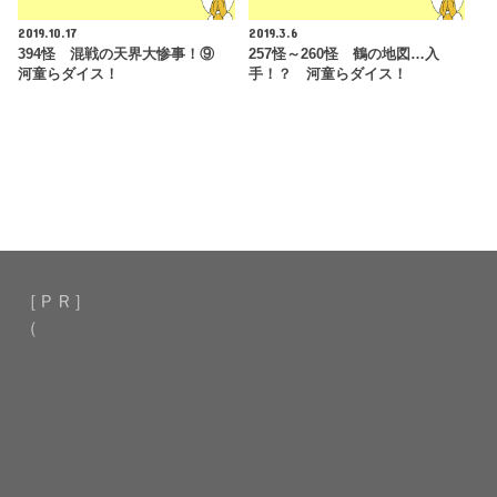
2019.10.17
2019.3.6
394怪 混戦の天界大惨事！⑨
257怪～260怪 鶴の地図…入
河童らダイス！
手！？ 河童らダイス！
［ＰＲ］
（