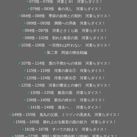
073怪～078怪 河童と８t 河童らダイス！
079怪～083怪 春の兆し 河童らダイス！
084怪～088怪 季節の妖精との契約 河童らダイス！
089怪～093怪 満開への序曲 河童らダイス！
094怪～097怪 河童とさくら姫 河童らダイス！
098怪～102怪 割れた般若の面 河童らダイス！
103怪～106怪 一目惚れは叶わない 河童らダイス！
第二章 阿波の狸合戦編
107怪～114怪 鹿の子狸からの依頼 河童らダイス！
115怪～119怪 河童の家出① 河童らダイス！
120怪～124怪 河童の家出② 河童らダイス！
125怪～129怪 河童の響吉との修行 河童らダイス！
130怪～135怪 般若の面 河童らダイス！
136怪～140怪 家出の終わり 河童らダイス！
141怪～148怪 過去へ… 河童らダイス！
149怪～155怪 鬼丸の父親、ミツヅノの黒炎丸 河童らダイス！
156怪～160怪 膨れ上がる般若の面の妖力 河童らダイス！
161怪～167怪 すべての始まり 河童らダイス！
168怪～172怪 開戦！阿波の狸合戦！(前編) 河童らダイス！