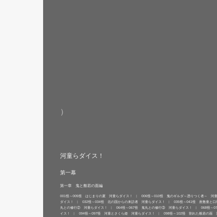
）
河童らダイス！
第一幕
第一章 鬼と般若の面編
001怪～005怪 はじまりの夏 河童らダイス！
006怪～010怪 鬼のギルダ～憑りつく者～ 河
ダイス！
032怪～034怪 北の国からの来訪者 河童らダイス！
035怪～041怪 座敷童と
丸との修行② 河童らダイス！
064怪～067怪 鬼丸との修行③ 河童らダイス！
068怪～
イス！
094怪～097怪 河童とさくら姫 河童らダイス！
098怪～102怪 割れた般若の面