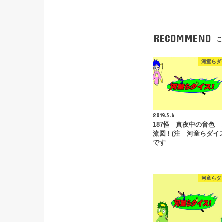
RECOMMEND
こ
河童らダ
2019.3.6
187怪 真夜中の音色
流図！(注 河童らダイ
です
河童らダ