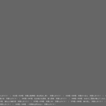
童らダイス！
011怪～014怪 河童と龍神様～名を拒みし者～ 河童らダイス！
015怪～020怪 河童のつるら 河童らダイス！
口裂け女 河童らダイス！
042怪～047怪 生き続ける意味、迷う意味 河童らダイス！
048怪～053怪 ゆきのこ雪路が教えてくれ
072怪 鬼丸との修行④ 河童らダイス！
073怪～078怪 河童と８t 河童らダイス！
079怪～083怪 春の兆し 河童らダイス！
 河童らダイス！
103怪～106怪 一目惚れは叶わない 河童らダイス！