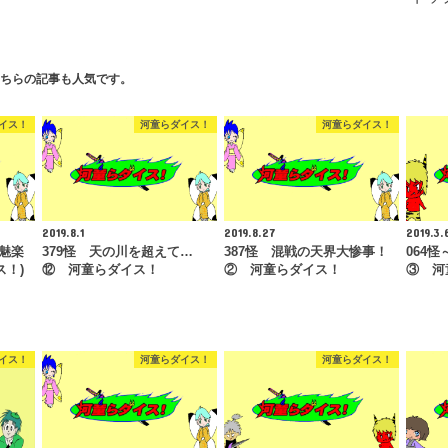
ちらの記事も人気です。
イス！
河童らダイス！
河童らダイス！
2019.8.1
2019.8.27
2019.3.
 魅楽
379怪 天の川を超えて…
387怪 混戦の天界大惨事！
064
ス！)
⑫ 河童らダイス！
② 河童らダイス！
③ 河
イス！
河童らダイス！
河童らダイス！