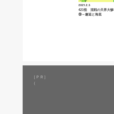
2021.2.5
421怪 混戦の天界大
㊱～邂逅と海底
［ＰＲ］
（