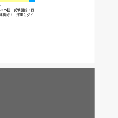
6
怪～275怪 反撃開始！西
連携術！ 河童らダイ