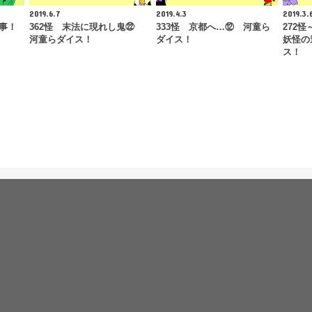
2019.6.7
2019.4.3
2019.3.
惨事！
362怪 末法に現れし鬼㉒
333怪 京都へ…⑫ 河童ら
272
河童らダイス！
ダイス！
妖怪の
ス！