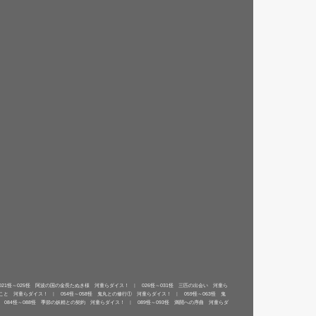
021怪～025怪 阿波の国の金長たぬき様 河童らダイス！
026怪～031怪 三匹の出会い 河童ら
たこと 河童らダイス！
054怪～058怪 鬼丸との修行① 河童らダイス！
059怪～063怪 鬼
084怪～088怪 季節の妖精との契約 河童らダイス！
089怪～093怪 満開への序曲 河童らダ