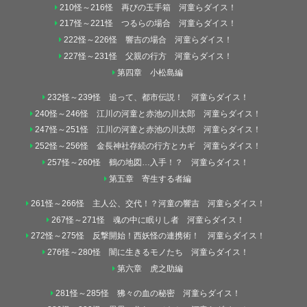
210怪～216怪 再びの玉手箱 河童らダイス！
217怪～221怪 つるらの場合 河童らダイス！
222怪～226怪 響吉の場合 河童らダイス！
227怪～231怪 父親の行方 河童らダイス！
第四章 小松島編
232怪～239怪 追って、都市伝説！ 河童らダイス！
240怪～246怪 江川の河童と赤池の川太郎 河童らダイス！
247怪～251怪 江川の河童と赤池の川太郎 河童らダイス！
252怪～256怪 金長神社存続の行方とカギ 河童らダイス！
257怪～260怪 鶴の地図…入手！？ 河童らダイス！
第五章 寄生する者編
261怪～266怪 主人公、交代！？河童の響吉 河童らダイス！
267怪～271怪 魂の中に眠りし者 河童らダイス！
272怪～275怪 反撃開始！西妖怪の連携術！ 河童らダイス！
276怪～280怪 闇に生きるモノたち 河童らダイス！
第六章 虎之助編
281怪～285怪 狒々の血の秘密 河童らダイス！