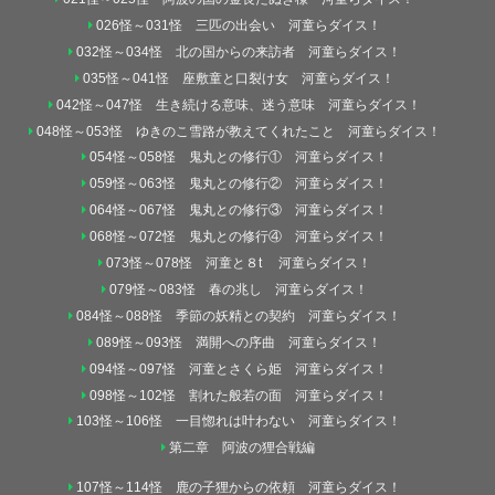
026怪～031怪 三匹の出会い 河童らダイス！
032怪～034怪 北の国からの来訪者 河童らダイス！
035怪～041怪 座敷童と口裂け女 河童らダイス！
042怪～047怪 生き続ける意味、迷う意味 河童らダイス！
048怪～053怪 ゆきのこ雪路が教えてくれたこと 河童らダイス！
054怪～058怪 鬼丸との修行① 河童らダイス！
059怪～063怪 鬼丸との修行② 河童らダイス！
064怪～067怪 鬼丸との修行③ 河童らダイス！
068怪～072怪 鬼丸との修行④ 河童らダイス！
073怪～078怪 河童と８t 河童らダイス！
079怪～083怪 春の兆し 河童らダイス！
084怪～088怪 季節の妖精との契約 河童らダイス！
089怪～093怪 満開への序曲 河童らダイス！
094怪～097怪 河童とさくら姫 河童らダイス！
098怪～102怪 割れた般若の面 河童らダイス！
103怪～106怪 一目惚れは叶わない 河童らダイス！
第二章 阿波の狸合戦編
107怪～114怪 鹿の子狸からの依頼 河童らダイス！