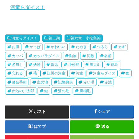
関連理由
河童らダイス！
河童らダイス！
第二期
第六章 小松島編
お皿
かっぱ
かわいい
たぬき
つるら
カギ
カッパ
カッパラダイス
動物
同族
名前
名無し
妖怪
妖気
小松島
川太郎
徳島
忘れる
毛
江川の河童
河童
河童らダイス
狸
縫合手術
血の池
記憶喪失
赤い毛
赤池
赤池の川太郎
鍵
髪の毛
麻桶毛
ポスト
シェア
はてブ
送る