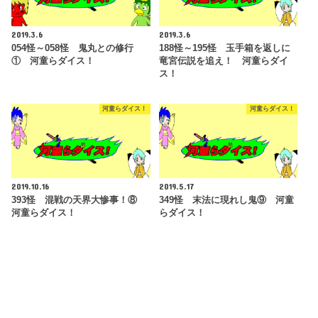
2019.3.6
2019.3.6
054怪～058怪 鬼丸との修行
188怪～195怪 玉手箱を返しに
① 河童らダイス！
竜宮伝説を追え！ 河童らダイ
ス！
河童らダイス！
河童らダイス！
2019.10.16
2019.5.17
393怪 混戦の天界大惨事！⑧
349怪 末法に現れし鬼⑨ 河童
河童らダイス！
らダイス！