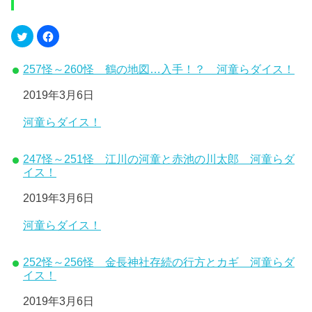
257怪～260怪 鶴の地図…入手！？ 河童らダイス！
日付
2019年3月6日
関連理由
河童らダイス！
247怪～251怪 江川の河童と赤池の川太郎 河童らダ
イス！
日付
2019年3月6日
関連理由
河童らダイス！
252怪～256怪 金長神社存続の行方とカギ 河童らダ
イス！
日付
2019年3月6日