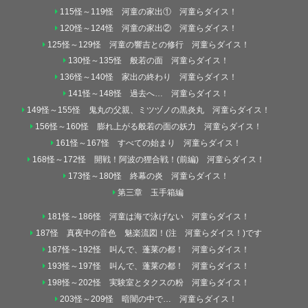
115怪～119怪 河童の家出① 河童らダイス！
120怪～124怪 河童の家出② 河童らダイス！
125怪～129怪 河童の響吉との修行 河童らダイス！
130怪～135怪 般若の面 河童らダイス！
136怪～140怪 家出の終わり 河童らダイス！
141怪～148怪 過去へ… 河童らダイス！
149怪～155怪 鬼丸の父親、ミツヅノの黒炎丸 河童らダイス！
156怪～160怪 膨れ上がる般若の面の妖力 河童らダイス！
161怪～167怪 すべての始まり 河童らダイス！
168怪～172怪 開戦！阿波の狸合戦！(前編) 河童らダイス！
173怪～180怪 終幕の炎 河童らダイス！
第三章 玉手箱編
181怪～186怪 河童は海で泳げない 河童らダイス！
187怪 真夜中の音色 魅楽流図！(注 河童らダイス！)です
187怪～192怪 叫んで、蓬莱の都！ 河童らダイス！
193怪～197怪 叫んで、蓬莱の都！ 河童らダイス！
198怪～202怪 実験室とタクスの粉 河童らダイス！
203怪～209怪 暗闇の中で… 河童らダイス！