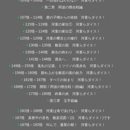
103怪～106怪 一目惚れは叶わない 河童らダイス！
第二章 阿波の狸合戦編
107怪～114怪 鹿の子狸からの依頼 河童らダイス！
115怪～119怪 河童の家出① 河童らダイス！
120怪～124怪 河童の家出② 河童らダイス！
125怪～129怪 河童の響吉との修行 河童らダイス！
130怪～135怪 般若の面 河童らダイス！
136怪～140怪 家出の終わり 河童らダイス！
141怪～148怪 過去へ… 河童らダイス！
149怪～155怪 鬼丸の父親、ミツヅノの黒炎丸 河童らダイス！
156怪～160怪 膨れ上がる般若の面の妖力 河童らダイス！
161怪～167怪 すべての始まり 河童らダイス！
168怪～172怪 開戦！阿波の狸合戦！(前編) 河童らダイス！
173怪～180怪 終幕の炎 河童らダイス！
第三章 玉手箱編
181怪～186怪 河童は海で泳げない 河童らダイス！
187怪 真夜中の音色 魅楽流図！(注 河童らダイス！)です
187怪～192怪 叫んで、蓬莱の都！ 河童らダイス！