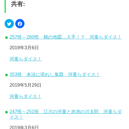
共有:
257怪～260怪 鶴の地図…入手！？ 河童らダイス！
日付
2019年3月6日
関連理由
河童らダイス！
353怪 末法に現れし鬼⑬ 河童らダイス！
日付
2019年5月29日
関連理由
河童らダイス！
247怪～251怪 江川の河童と赤池の川太郎 河童らダ
イス！
日付
2019年3月6日