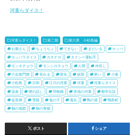
関連理由
河童らダイス！
河童らダイス！
第二期
第六章 小松島編
お爺さん
ちょうちょ
できない
まだいる
カッパ
カッパラダイス
カネナガ
タクシー運転手
モンキチョウ
モンシロチョウ
人間
仲良し
六右衛門狸
呆れる
変化
妖怪
寒い
小春
小松島
日和
江川の河童
河童
河童らダイス
温泉
狸の話し
羽根織
赤池の河童
都市伝説
金長狸
雪路
鬼の子
鬼丸
鴨の湯
鴨島町
鶴の地図
鶴の巻物
ポスト
シェア