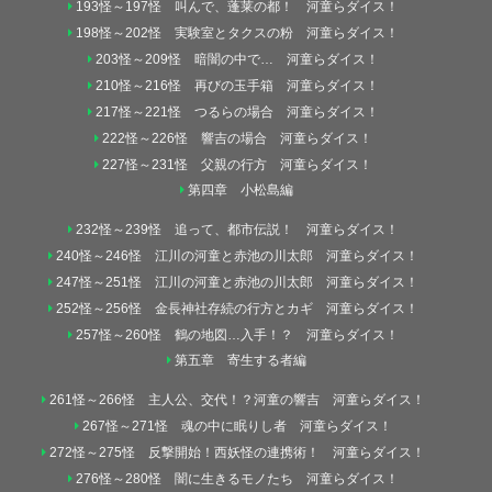
193怪～197怪 叫んで、蓬莱の都！ 河童らダイス！
198怪～202怪 実験室とタクスの粉 河童らダイス！
203怪～209怪 暗闇の中で… 河童らダイス！
210怪～216怪 再びの玉手箱 河童らダイス！
217怪～221怪 つるらの場合 河童らダイス！
222怪～226怪 響吉の場合 河童らダイス！
227怪～231怪 父親の行方 河童らダイス！
第四章 小松島編
232怪～239怪 追って、都市伝説！ 河童らダイス！
240怪～246怪 江川の河童と赤池の川太郎 河童らダイス！
247怪～251怪 江川の河童と赤池の川太郎 河童らダイス！
252怪～256怪 金長神社存続の行方とカギ 河童らダイス！
257怪～260怪 鶴の地図…入手！？ 河童らダイス！
第五章 寄生する者編
261怪～266怪 主人公、交代！？河童の響吉 河童らダイス！
267怪～271怪 魂の中に眠りし者 河童らダイス！
272怪～275怪 反撃開始！西妖怪の連携術！ 河童らダイス！
276怪～280怪 闇に生きるモノたち 河童らダイス！