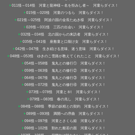
011怪～014怪 河童と龍神様～名を拒みし者～ 河童らダイス！
015怪～020怪 河童のつるら 河童らダイス！
021怪～025怪 阿波の国の金長たぬき様 河童らダイス！
026怪～031怪 三匹の出会い 河童らダイス！
032怪～034怪 北の国からの来訪者 河童らダイス！
035怪～041怪 座敷童と口裂け女 河童らダイス！
042怪～047怪 生き続ける意味、迷う意味 河童らダイス！
048怪～053怪 ゆきのこ雪路が教えてくれたこと 河童らダイス！
054怪～058怪 鬼丸との修行① 河童らダイス！
059怪～063怪 鬼丸との修行② 河童らダイス！
064怪～067怪 鬼丸との修行③ 河童らダイス！
068怪～072怪 鬼丸との修行④ 河童らダイス！
073怪～078怪 河童と８t 河童らダイス！
079怪～083怪 春の兆し 河童らダイス！
084怪～088怪 季節の妖精との契約 河童らダイス！
089怪～093怪 満開への序曲 河童らダイス！
094怪～097怪 河童とさくら姫 河童らダイス！
098怪～102怪 割れた般若の面 河童らダイス！