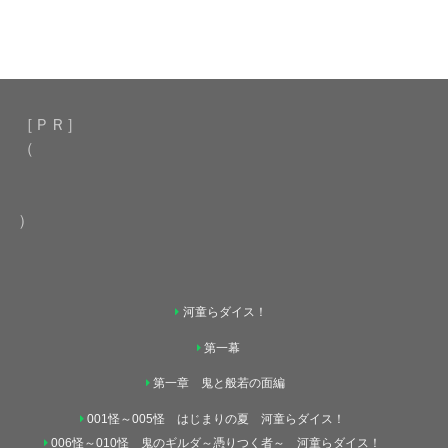
［ＰＲ］
（
）
河童らダイス！
第一幕
第一章 鬼と般若の面編
001怪～005怪 はじまりの夏 河童らダイス！
006怪～010怪 鬼のギルダ～憑りつく者～ 河童らダイス！