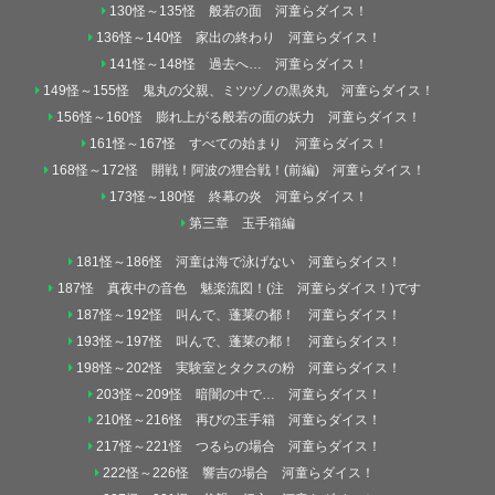
130怪～135怪 般若の面 河童らダイス！
136怪～140怪 家出の終わり 河童らダイス！
141怪～148怪 過去へ… 河童らダイス！
149怪～155怪 鬼丸の父親、ミツヅノの黒炎丸 河童らダイス！
156怪～160怪 膨れ上がる般若の面の妖力 河童らダイス！
161怪～167怪 すべての始まり 河童らダイス！
168怪～172怪 開戦！阿波の狸合戦！(前編) 河童らダイス！
173怪～180怪 終幕の炎 河童らダイス！
第三章 玉手箱編
181怪～186怪 河童は海で泳げない 河童らダイス！
187怪 真夜中の音色 魅楽流図！(注 河童らダイス！)です
187怪～192怪 叫んで、蓬莱の都！ 河童らダイス！
193怪～197怪 叫んで、蓬莱の都！ 河童らダイス！
198怪～202怪 実験室とタクスの粉 河童らダイス！
203怪～209怪 暗闇の中で… 河童らダイス！
210怪～216怪 再びの玉手箱 河童らダイス！
217怪～221怪 つるらの場合 河童らダイス！
222怪～226怪 響吉の場合 河童らダイス！