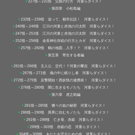
227怪～231怪 父親の行方 河童らダイス！
第四章 小松島編
232怪～239怪 追って、都市伝説！ 河童らダイス！
240怪～246怪 江川の河童と赤池の川太郎 河童らダイス！
247怪～251怪 江川の河童と赤池の川太郎 河童らダイス！
252怪～256怪 金長神社存続の行方とカギ 河童らダイス！
257怪～260怪 鶴の地図…入手！？ 河童らダイス！
第五章 寄生する者編
261怪～266怪 主人公、交代！？河童の響吉 河童らダイス！
267怪～271怪 魂の中に眠りし者 河童らダイス！
272怪～275怪 反撃開始！西妖怪の連携術！ 河童らダイス！
276怪～280怪 闇に生きるモノたち 河童らダイス！
第六章 虎之助編
281怪～285怪 狒々の血の秘密 河童らダイス！
286怪～290怪 異界に住むモノたち 河童らダイス！
291怪～298怪 亡き母、赤姫 河童らダイス！
299怪～303怪 赤姫の恋 河童らダイス！
304怪～309怪 あなたを守るための命 河童らダイス！