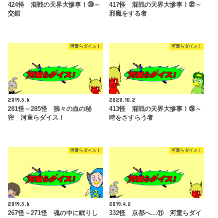
424怪 混戦の天界大惨事！㊴～
417怪 混戦の天界大惨事！㉜～
交錯
邪魔をする者
河童らダイス！
河童らダイス！
2019.3.6
2020.10.2
281怪～285怪 狒々の血の秘
413怪 混戦の天界大惨事！㉘～
密 河童らダイス！
時をさすらう者
河童らダイス！
河童らダイス！
2019.3.6
2019.4.2
267怪～271怪 魂の中に眠りし
332怪 京都へ…⑪ 河童らダイ