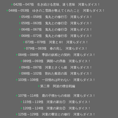
042怪～047怪 生き続ける意味、迷う意味 河童らダイス！
048怪～053怪 ゆきのこ雪路が教えてくれたこと 河童らダイス！
054怪～058怪 鬼丸との修行① 河童らダイス！
059怪～063怪 鬼丸との修行② 河童らダイス！
064怪～067怪 鬼丸との修行③ 河童らダイス！
068怪～072怪 鬼丸との修行④ 河童らダイス！
073怪～078怪 河童と８t 河童らダイス！
079怪～083怪 春の兆し 河童らダイス！
084怪～088怪 季節の妖精との契約 河童らダイス！
089怪～093怪 満開への序曲 河童らダイス！
094怪～097怪 河童とさくら姫 河童らダイス！
098怪～102怪 割れた般若の面 河童らダイス！
103怪～106怪 一目惚れは叶わない 河童らダイス！
第二章 阿波の狸合戦編
107怪～114怪 鹿の子狸からの依頼 河童らダイス！
115怪～119怪 河童の家出① 河童らダイス！
120怪～124怪 河童の家出② 河童らダイス！
125怪～129怪 河童の響吉との修行 河童らダイス！