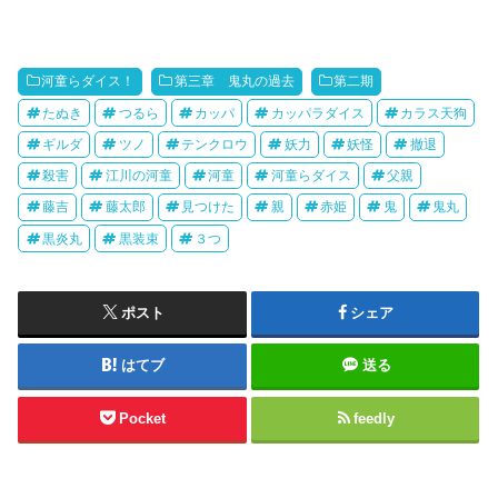
河童らダイス！
第三章 鬼丸の過去
第二期
たぬき
つるら
カッパ
カッパラダイス
カラス天狗
ギルダ
ツノ
テンクロウ
妖力
妖怪
撤退
殺害
江川の河童
河童
河童らダイス
父親
藤吉
藤太郎
見つけた
親
赤姫
鬼
鬼丸
黒炎丸
黒装束
３つ
ポスト
シェア
はてブ
送る
Pocket
feedly