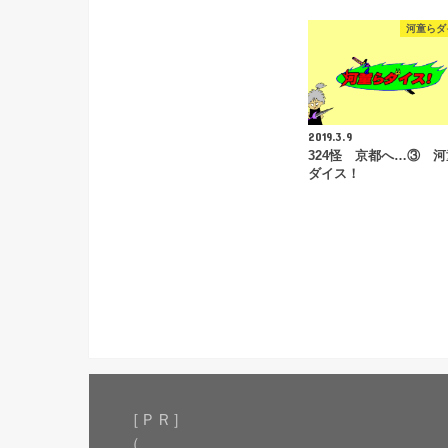
河童らダ
2019.3.9
324怪 京都へ…③ 
ダイス！
［ＰＲ］
（