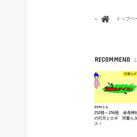
トップペ
RECOMMEND
こ
河童らダ
2019.3.6
252怪～256怪 金長神
の行方とカギ 河童ら
ス！