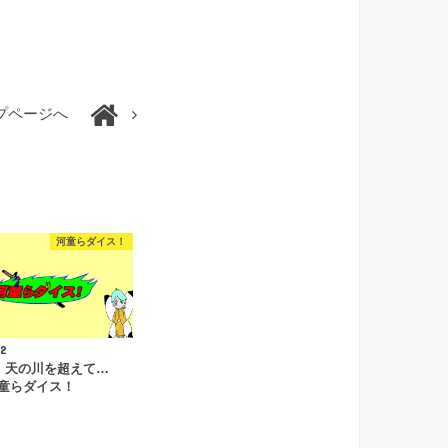
プページへ
河童らダイス！
12
怪 天の川を超えて…
童らダイス！