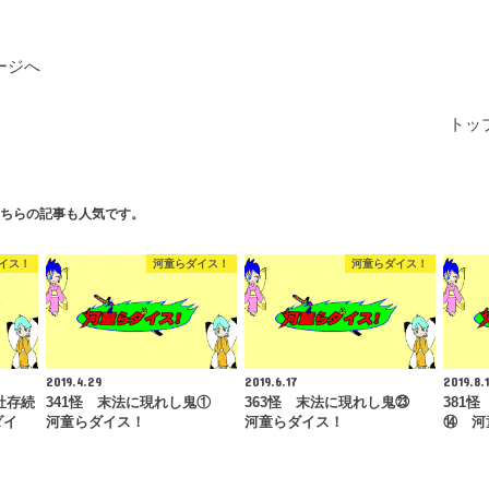
ージへ
トッ
ちらの記事も人気です。
イス！
河童らダイス！
河童らダイス！
2019.4.29
2019.6.17
2019.8.
社存続
341怪 末法に現れし鬼①
363怪 末法に現れし鬼㉓
381
ダイ
河童らダイス！
河童らダイス！
⑭ 河