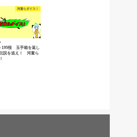
河童らダイス！
6
怪～195怪 玉手箱を返し
伝説を追え！ 河童ら
！