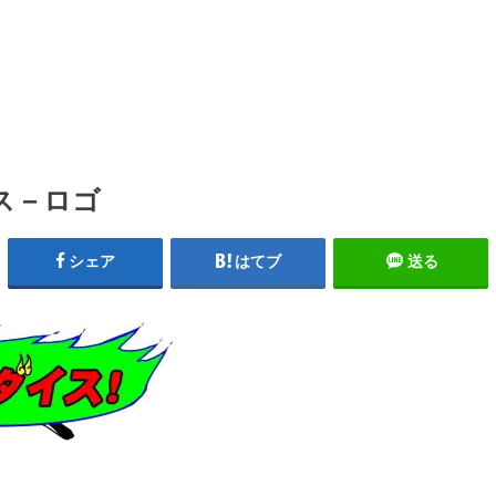
ス－ロゴ
シェア
はてブ
送る