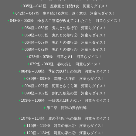
035怪～041怪 座敷童と口裂け女 河童らダイス！
042怪～047怪 生き続ける意味、迷う意味 河童らダイス！
048怪～053怪 ゆきのこ雪路が教えてくれたこと 河童らダイス！
054怪～058怪 鬼丸との修行① 河童らダイス！
059怪～063怪 鬼丸との修行② 河童らダイス！
064怪～067怪 鬼丸との修行③ 河童らダイス！
068怪～072怪 鬼丸との修行④ 河童らダイス！
073怪～078怪 河童と８t 河童らダイス！
079怪～083怪 春の兆し 河童らダイス！
084怪～088怪 季節の妖精との契約 河童らダイス！
089怪～093怪 満開への序曲 河童らダイス！
094怪～097怪 河童とさくら姫 河童らダイス！
098怪～102怪 割れた般若の面 河童らダイス！
103怪～106怪 一目惚れは叶わない 河童らダイス！
第二章 阿波の狸合戦編
107怪～114怪 鹿の子狸からの依頼 河童らダイス！
115怪～119怪 河童の家出① 河童らダイス！
120怪～124怪 河童の家出② 河童らダイス！