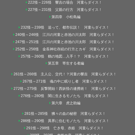
222怪～226怪 響吉の場合 河童らダイス！
227怪～231怪 父親の行方 河童らダイス！
第四章 小松島編
232怪～239怪 追って、都市伝説！ 河童らダイス！
240怪～246怪 江川の河童と赤池の川太郎 河童らダイス！
247怪～251怪 江川の河童と赤池の川太郎 河童らダイス！
252怪～256怪 金長神社存続の行方とカギ 河童らダイス！
257怪～260怪 鶴の地図…入手！？ 河童らダイス！
第五章 寄生する者編
261怪～266怪 主人公、交代！？河童の響吉 河童らダイス！
267怪～271怪 魂の中に眠りし者 河童らダイス！
272怪～275怪 反撃開始！西妖怪の連携術！ 河童らダイス！
276怪～280怪 闇に生きるモノたち 河童らダイス！
第六章 虎之助編
281怪～285怪 狒々の血の秘密 河童らダイス！
286怪～290怪 異界に住むモノたち 河童らダイス！
291怪～298怪 亡き母、赤姫 河童らダイス！