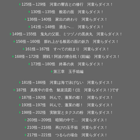
125怪～129怪 河童の響吉との修行 河童らダイス！
130怪～135怪 般若の面 河童らダイス！
136怪～140怪 家出の終わり 河童らダイス！
141怪～148怪 過去へ… 河童らダイス！
149怪～155怪 鬼丸の父親、ミツヅノの黒炎丸 河童らダイス！
156怪～160怪 膨れ上がる般若の面の妖力 河童らダイス！
161怪～167怪 すべての始まり 河童らダイス！
168怪～172怪 開戦！阿波の狸合戦！(前編) 河童らダイス！
173怪～180怪 終幕の炎 河童らダイス！
第三章 玉手箱編
181怪～186怪 河童は海で泳げない 河童らダイス！
187怪 真夜中の音色 魅楽流図！(注 河童らダイス！)です
187怪～192怪 叫んで、蓬莱の都！ 河童らダイス！
193怪～197怪 叫んで、蓬莱の都！ 河童らダイス！
198怪～202怪 実験室とタクスの粉 河童らダイス！
203怪～209怪 暗闇の中で… 河童らダイス！
210怪～216怪 再びの玉手箱 河童らダイス！
217怪～221怪 つるらの場合 河童らダイス！