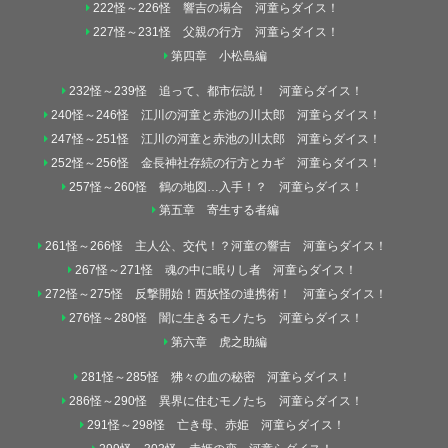
222怪～226怪 響吉の場合 河童らダイス！
227怪～231怪 父親の行方 河童らダイス！
第四章 小松島編
232怪～239怪 追って、都市伝説！ 河童らダイス！
240怪～246怪 江川の河童と赤池の川太郎 河童らダイス！
247怪～251怪 江川の河童と赤池の川太郎 河童らダイス！
252怪～256怪 金長神社存続の行方とカギ 河童らダイス！
257怪～260怪 鶴の地図…入手！？ 河童らダイス！
第五章 寄生する者編
261怪～266怪 主人公、交代！？河童の響吉 河童らダイス！
267怪～271怪 魂の中に眠りし者 河童らダイス！
272怪～275怪 反撃開始！西妖怪の連携術！ 河童らダイス！
276怪～280怪 闇に生きるモノたち 河童らダイス！
第六章 虎之助編
281怪～285怪 狒々の血の秘密 河童らダイス！
286怪～290怪 異界に住むモノたち 河童らダイス！
291怪～298怪 亡き母、赤姫 河童らダイス！