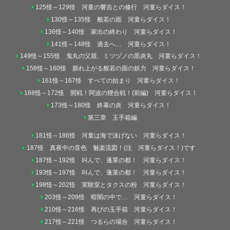
125怪～129怪 河童の響吉との修行 河童らダイス！
130怪～135怪 般若の面 河童らダイス！
136怪～140怪 家出の終わり 河童らダイス！
141怪～148怪 過去へ… 河童らダイス！
149怪～155怪 鬼丸の父親、ミツヅノの黒炎丸 河童らダイス！
156怪～160怪 膨れ上がる般若の面の妖力 河童らダイス！
161怪～167怪 すべての始まり 河童らダイス！
168怪～172怪 開戦！阿波の狸合戦！(前編) 河童らダイス！
173怪～180怪 終幕の炎 河童らダイス！
第三章 玉手箱編
181怪～186怪 河童は海で泳げない 河童らダイス！
187怪 真夜中の音色 魅楽流図！(注 河童らダイス！)です
187怪～192怪 叫んで、蓬莱の都！ 河童らダイス！
193怪～197怪 叫んで、蓬莱の都！ 河童らダイス！
198怪～202怪 実験室とタクスの粉 河童らダイス！
203怪～209怪 暗闇の中で… 河童らダイス！
210怪～216怪 再びの玉手箱 河童らダイス！
217怪～221怪 つるらの場合 河童らダイス！