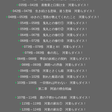
035怪～041怪 座敷童と口裂け女 河童らダイス！
042怪～047怪 生き続ける意味、迷う意味 河童らダイス！
048怪～053怪 ゆきのこ雪路が教えてくれたこと 河童らダイス！
054怪～058怪 鬼丸との修行① 河童らダイス！
059怪～063怪 鬼丸との修行② 河童らダイス！
064怪～067怪 鬼丸との修行③ 河童らダイス！
068怪～072怪 鬼丸との修行④ 河童らダイス！
073怪～078怪 河童と８t 河童らダイス！
079怪～083怪 春の兆し 河童らダイス！
084怪～088怪 季節の妖精との契約 河童らダイス！
089怪～093怪 満開への序曲 河童らダイス！
094怪～097怪 河童とさくら姫 河童らダイス！
098怪～102怪 割れた般若の面 河童らダイス！
103怪～106怪 一目惚れは叶わない 河童らダイス！
第二章 阿波の狸合戦編
107怪～114怪 鹿の子狸からの依頼 河童らダイス！
115怪～119怪 河童の家出① 河童らダイス！
120怪～124怪 河童の家出② 河童らダイス！