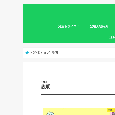
河童らダイス！
登場人物紹介
第一幕
第二幕
18
HOME
タグ : 説明
説明
河童ら