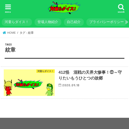
menu
search
河童らダイス！
登場人物紹介
自己紹介
プライバシーポリシー
HOME
タグ : 紋章
紋章
河童らダイス！
412怪 混戦の天界大惨事！㉗～守
りたいもうひとつの故郷
2020.09.18