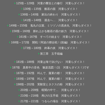
125怪～129怪 河童の響吉との修行 河童らダイス！
130怪～135怪 般若の面 河童らダイス！
136怪～140怪 家出の終わり 河童らダイス！
141怪～148怪 過去へ… 河童らダイス！
149怪～155怪 鬼丸の父親、ミツヅノの黒炎丸 河童らダイス！
156怪～160怪 膨れ上がる般若の面の妖力 河童らダイス！
161怪～167怪 すべての始まり 河童らダイス！
168怪～172怪 開戦！阿波の狸合戦！(前編) 河童らダイス！
173怪～180怪 終幕の炎 河童らダイス！
第三章 玉手箱編
181怪～186怪 河童は海で泳げない 河童らダイス！
187怪 真夜中の音色 魅楽流図！(注 河童らダイス！)です
187怪～192怪 叫んで、蓬莱の都！ 河童らダイス！
193怪～197怪 叫んで、蓬莱の都！ 河童らダイス！
198怪～202怪 実験室とタクスの粉 河童らダイス！
203怪～209怪 暗闇の中で… 河童らダイス！
210怪～216怪 再びの玉手箱 河童らダイス！
217怪～221怪 つるらの場合 河童らダイス！