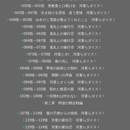
035怪～041怪 座敷童と口裂け女 河童らダイス！
042怪～047怪 生き続ける意味、迷う意味 河童らダイス！
048怪～053怪 ゆきのこ雪路が教えてくれたこと 河童らダイス！
054怪～058怪 鬼丸との修行① 河童らダイス！
059怪～063怪 鬼丸との修行② 河童らダイス！
064怪～067怪 鬼丸との修行③ 河童らダイス！
068怪～072怪 鬼丸との修行④ 河童らダイス！
073怪～078怪 河童と８t 河童らダイス！
079怪～083怪 春の兆し 河童らダイス！
084怪～088怪 季節の妖精との契約 河童らダイス！
089怪～093怪 満開への序曲 河童らダイス！
094怪～097怪 河童とさくら姫 河童らダイス！
098怪～102怪 割れた般若の面 河童らダイス！
103怪～106怪 一目惚れは叶わない 河童らダイス！
第二章 阿波の狸合戦編
107怪～114怪 鹿の子狸からの依頼 河童らダイス！
115怪～119怪 河童の家出① 河童らダイス！
120怪～124怪 河童の家出② 河童らダイス！