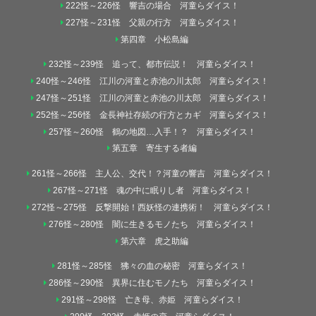
222怪～226怪 響吉の場合 河童らダイス！
227怪～231怪 父親の行方 河童らダイス！
第四章 小松島編
232怪～239怪 追って、都市伝説！ 河童らダイス！
240怪～246怪 江川の河童と赤池の川太郎 河童らダイス！
247怪～251怪 江川の河童と赤池の川太郎 河童らダイス！
252怪～256怪 金長神社存続の行方とカギ 河童らダイス！
257怪～260怪 鶴の地図…入手！？ 河童らダイス！
第五章 寄生する者編
261怪～266怪 主人公、交代！？河童の響吉 河童らダイス！
267怪～271怪 魂の中に眠りし者 河童らダイス！
272怪～275怪 反撃開始！西妖怪の連携術！ 河童らダイス！
276怪～280怪 闇に生きるモノたち 河童らダイス！
第六章 虎之助編
281怪～285怪 狒々の血の秘密 河童らダイス！
286怪～290怪 異界に住むモノたち 河童らダイス！
291怪～298怪 亡き母、赤姫 河童らダイス！