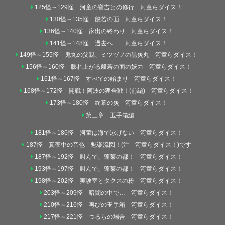
125怪～129怪 河童の響吉との修行 河童らダイス！
130怪～135怪 般若の面 河童らダイス！
136怪～140怪 家出の終わり 河童らダイス！
141怪～148怪 過去へ… 河童らダイス！
149怪～155怪 鬼丸の父親、ミツヅノの黒炎丸 河童らダイス！
156怪～160怪 膨れ上がる般若の面の妖力 河童らダイス！
161怪～167怪 すべての始まり 河童らダイス！
168怪～172怪 開戦！阿波の狸合戦！(前編) 河童らダイス！
173怪～180怪 終幕の炎 河童らダイス！
第三章 玉手箱編
181怪～186怪 河童は海で泳げない 河童らダイス！
187怪 真夜中の音色 魅楽流図！(注 河童らダイス！)です
187怪～192怪 叫んで、蓬莱の都！ 河童らダイス！
193怪～197怪 叫んで、蓬莱の都！ 河童らダイス！
198怪～202怪 実験室とタクスの粉 河童らダイス！
203怪～209怪 暗闇の中で… 河童らダイス！
210怪～216怪 再びの玉手箱 河童らダイス！
217怪～221怪 つるらの場合 河童らダイス！