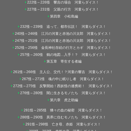
222怪～226怪 響吉の場合 河童らダイス！
227怪～231怪 父親の行方 河童らダイス！
第四章 小松島編
232怪～239怪 追って、都市伝説！ 河童らダイス！
240怪～246怪 江川の河童と赤池の川太郎 河童らダイス！
247怪～251怪 江川の河童と赤池の川太郎 河童らダイス！
252怪～256怪 金長神社存続の行方とカギ 河童らダイス！
257怪～260怪 鶴の地図…入手！？ 河童らダイス！
第五章 寄生する者編
261怪～266怪 主人公、交代！？河童の響吉 河童らダイス！
267怪～271怪 魂の中に眠りし者 河童らダイス！
272怪～275怪 反撃開始！西妖怪の連携術！ 河童らダイス！
276怪～280怪 闇に生きるモノたち 河童らダイス！
第六章 虎之助編
281怪～285怪 狒々の血の秘密 河童らダイス！
286怪～290怪 異界に住むモノたち 河童らダイス！
291怪～298怪 亡き母、赤姫 河童らダイス！