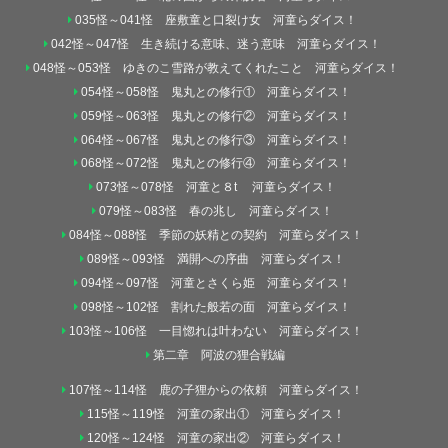
035怪～041怪 座敷童と口裂け女 河童らダイス！
042怪～047怪 生き続ける意味、迷う意味 河童らダイス！
048怪～053怪 ゆきのこ雪路が教えてくれたこと 河童らダイス！
054怪～058怪 鬼丸との修行① 河童らダイス！
059怪～063怪 鬼丸との修行② 河童らダイス！
064怪～067怪 鬼丸との修行③ 河童らダイス！
068怪～072怪 鬼丸との修行④ 河童らダイス！
073怪～078怪 河童と８t 河童らダイス！
079怪～083怪 春の兆し 河童らダイス！
084怪～088怪 季節の妖精との契約 河童らダイス！
089怪～093怪 満開への序曲 河童らダイス！
094怪～097怪 河童とさくら姫 河童らダイス！
098怪～102怪 割れた般若の面 河童らダイス！
103怪～106怪 一目惚れは叶わない 河童らダイス！
第二章 阿波の狸合戦編
107怪～114怪 鹿の子狸からの依頼 河童らダイス！
115怪～119怪 河童の家出① 河童らダイス！
120怪～124怪 河童の家出② 河童らダイス！