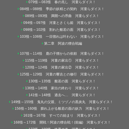
079怪～083怪 春の兆し 河童らダイス！
084怪～088怪 季節の妖精との契約 河童らダイス！
089怪～093怪 満開への序曲 河童らダイス！
094怪～097怪 河童とさくら姫 河童らダイス！
098怪～102怪 割れた般若の面 河童らダイス！
103怪～106怪 一目惚れは叶わない 河童らダイス！
第二章 阿波の狸合戦編
107怪～114怪 鹿の子狸からの依頼 河童らダイス！
115怪～119怪 河童の家出① 河童らダイス！
120怪～124怪 河童の家出② 河童らダイス！
125怪～129怪 河童の響吉との修行 河童らダイス！
130怪～135怪 般若の面 河童らダイス！
136怪～140怪 家出の終わり 河童らダイス！
141怪～148怪 過去へ… 河童らダイス！
149怪～155怪 鬼丸の父親、ミツヅノの黒炎丸 河童らダイス！
156怪～160怪 膨れ上がる般若の面の妖力 河童らダイス！
161怪～167怪 すべての始まり 河童らダイス！
168怪～172怪 開戦！阿波の狸合戦！(前編) 河童らダイス！