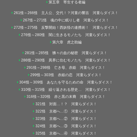
第五章 寄生する者編
261怪～266怪 主人公、交代！？河童の響吉 河童らダイス！
267怪～271怪 魂の中に眠りし者 河童らダイス！
272怪～275怪 反撃開始！西妖怪の連携術！ 河童らダイス！
276怪～280怪 闇に生きるモノたち 河童らダイス！
第六章 虎之助編
281怪～285怪 狒々の血の秘密 河童らダイス！
286怪～290怪 異界に住むモノたち 河童らダイス！
291怪～298怪 亡き母、赤姫 河童らダイス！
299怪～303怪 赤姫の恋 河童らダイス！
304怪～309怪 あなたを守るための命 河童らダイス！
310怪～315怪 繰り返される歴史… 河童らダイス！
316怪～320怪 赤と黒の末裔 河童らダイス！
321怪 対面…！？ 河童らダイス！
322怪 京都へ…① 河童らダイス！
323怪 京都へ…② 河童らダイス！
324怪 京都へ…③ 河童らダイス！
325怪 京都へ…④ 河童らダイス！