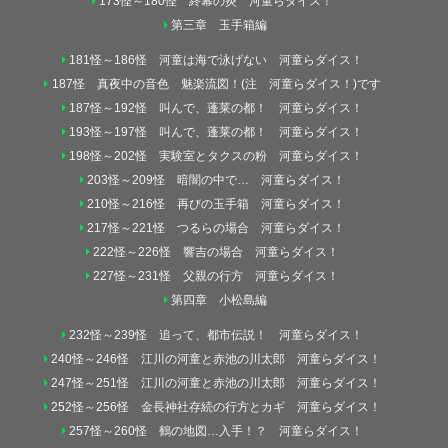
173怪～180怪 終幕の炎 河童らダイス！
第三章 玉手箱編
181怪～186怪 河童は海で泳げない 河童らダイス！
187怪 真夜中の音色 魅楽流図！(注 河童らダイス！)です
187怪～192怪 叫んで、蓬莱の都！ 河童らダイス！
193怪～197怪 叫んで、蓬莱の都！ 河童らダイス！
198怪～202怪 実験室とタクスの粉 河童らダイス！
203怪～209怪 暗闇の中で… 河童らダイス！
210怪～216怪 再びの玉手箱 河童らダイス！
217怪～221怪 つるらの場合 河童らダイス！
222怪～226怪 響吉の場合 河童らダイス！
227怪～231怪 父親の行方 河童らダイス！
第四章 小松島編
232怪～239怪 追って、都市伝説！ 河童らダイス！
240怪～246怪 江川の河童と赤池の川太郎 河童らダイス！
247怪～251怪 江川の河童と赤池の川太郎 河童らダイス！
252怪～256怪 金長神社存続の行方とカギ 河童らダイス！
257怪～260怪 鶴の地図…入手！？ 河童らダイス！