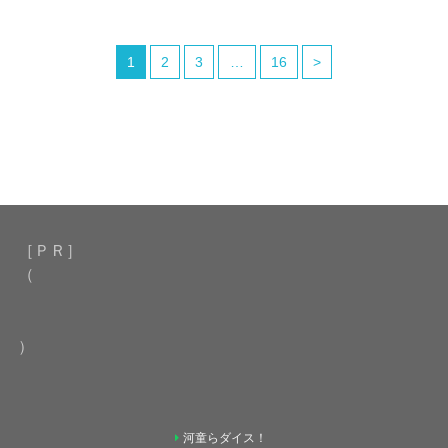
1
2
3
…
16
>
［ＰＲ］
（
）
河童らダイス！