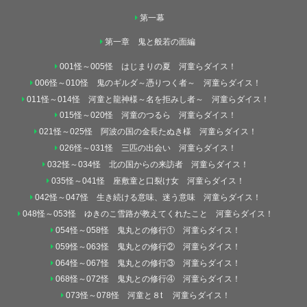
第一幕
第一章 鬼と般若の面編
001怪～005怪 はじまりの夏 河童らダイス！
006怪～010怪 鬼のギルダ～憑りつく者～ 河童らダイス！
011怪～014怪 河童と龍神様～名を拒みし者～ 河童らダイス！
015怪～020怪 河童のつるら 河童らダイス！
021怪～025怪 阿波の国の金長たぬき様 河童らダイス！
026怪～031怪 三匹の出会い 河童らダイス！
032怪～034怪 北の国からの来訪者 河童らダイス！
035怪～041怪 座敷童と口裂け女 河童らダイス！
042怪～047怪 生き続ける意味、迷う意味 河童らダイス！
048怪～053怪 ゆきのこ雪路が教えてくれたこと 河童らダイス！
054怪～058怪 鬼丸との修行① 河童らダイス！
059怪～063怪 鬼丸との修行② 河童らダイス！
064怪～067怪 鬼丸との修行③ 河童らダイス！
068怪～072怪 鬼丸との修行④ 河童らダイス！
073怪～078怪 河童と８t 河童らダイス！