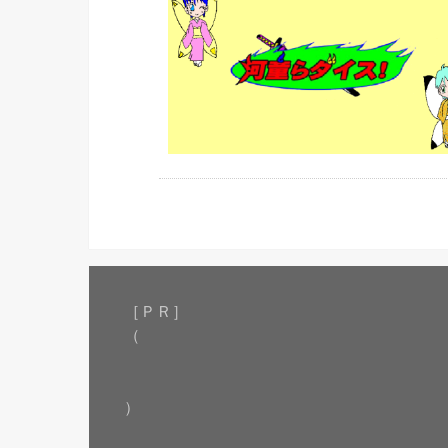
［ＰＲ］
（
）