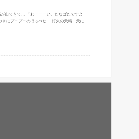
精が出てきて… 「わーーーい、たなばたですよ
つきにプニプニのほっぺた… 灯火の天精…天に