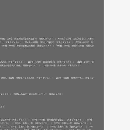
021怪～025怪 阿波の国の金長たぬき様 河童らダイス！
026怪～031怪 三匹の出会い 河童ら
たこと 河童らダイス！
054怪～058怪 鬼丸との修行① 河童らダイス！
059怪～063怪 鬼
084怪～088怪 季節の妖精との契約 河童らダイス！
089怪～093怪 満開への序曲 河童らダ
 般若の面 河童らダイス！
136怪～140怪 家出の終わり 河童らダイス！
141怪～148怪 過
戦！阿波の狸合戦！(前編) 河童らダイス！
173怪～180怪 終幕の炎 河童らダイス！
198怪～202怪 実験室とタクスの粉 河童らダイス！
203怪～209怪 暗闇の中で… 河童らダ
らダイス！
257怪～260怪 鶴の地図…入手！？ 河童らダイス！
イス！
を守るための命 河童らダイス！
310怪～315怪 繰り返される歴史… 河童らダイス！
316怪
童らダイス！
326怪 京都へ…⑤ 河童らダイス！
327怪 京都へ…⑥ 河童らダイス！
ダイス！
334怪 京都へ…⑬ 河童らダイス！
335怪 京都へ…⑭ 河童らダイス！
336