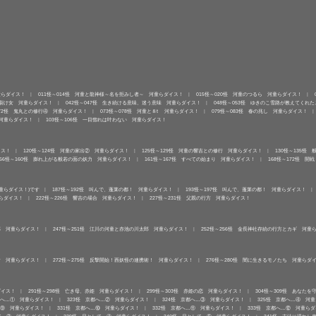
童らダイス！
011怪～014怪 河童と龍神様～名を拒みし者～ 河童らダイス！
015怪～020怪 河童のつるら 河童らダイス！
口裂け女 河童らダイス！
042怪～047怪 生き続ける意味、迷う意味 河童らダイス！
048怪～053怪 ゆきのこ雪路が教えてくれ
072怪 鬼丸との修行④ 河童らダイス！
073怪～078怪 河童と８t 河童らダイス！
079怪～083怪 春の兆し 河童らダイス！
 河童らダイス！
103怪～106怪 一目惚れは叶わない 河童らダイス！
イス！
120怪～124怪 河童の家出② 河童らダイス！
125怪～129怪 河童の響吉との修行 河童らダイス！
130怪～135怪
156怪～160怪 膨れ上がる般若の面の妖力 河童らダイス！
161怪～167怪 すべての始まり 河童らダイス！
168怪～172怪 開
童らダイス！)です
187怪～192怪 叫んで、蓬莱の都！ 河童らダイス！
193怪～197怪 叫んで、蓬莱の都！ 河童らダイス！
童らダイス！
222怪～226怪 響吉の場合 河童らダイス！
227怪～231怪 父親の行方 河童らダイス！
郎 河童らダイス！
247怪～251怪 江川の河童と赤池の川太郎 河童らダイス！
252怪～256怪 金長神社存続の行方とカギ 河童
し者 河童らダイス！
272怪～275怪 反撃開始！西妖怪の連携術！ 河童らダイス！
276怪～280怪 闇に生きるモノたち 河童らダ
ダイス！
291怪～298怪 亡き母、赤姫 河童らダイス！
299怪～303怪 赤姫の恋 河童らダイス！
304怪～309怪 あなた
都へ…① 河童らダイス！
323怪 京都へ…② 河童らダイス！
324怪 京都へ…③ 河童らダイス！
325怪 京都へ…④ 河
…⑨ 河童らダイス！
331怪 京都へ…⑩ 河童らダイス！
332怪 京都へ…⑪ 河童らダイス！
333怪 京都へ…⑫ 河童ら