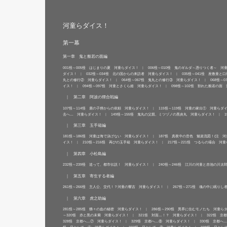
河童らダイス！
第一幕
第一章 鬼と般若の面編
001怪～005怪 はじまりの夏 河童らダイス！
006怪～010怪 鬼のギルダ～憑りつく者～ 河
ダイス！
032怪～034怪 北の国からの来訪者 河童らダイス！
035怪～041怪 座敷童と
丸との修行② 河童らダイス！
064怪～067怪 鬼丸との修行③ 河童らダイス！
068怪～
イス！
094怪～097怪 河童とさくら姫 河童らダイス！
098怪～102怪 割れた般若の面
第二章 阿波の狸合戦編
107怪～114怪 鹿の子狸からの依頼 河童らダイス！
115怪～119怪 河童の家出① 河童らダ
去へ… 河童らダイス！
149怪～155怪 鬼丸の父親、ミツヅノの黒炎丸 河童らダイス！
第三章 玉手箱編
181怪～186怪 河童は海で泳げない 河童らダイス！
187怪 真夜中の音色 魅楽流図！(注 河
イス！
210怪～216怪 再びの玉手箱 河童らダイス！
217怪～221怪 つるらの場合 河
第四章 小松島編
232怪～239怪 追って、都市伝説！ 河童らダイス！
240怪～246怪 江川の河童と赤池の川太
第五章 寄生する者編
261怪～266怪 主人公、交代！？河童の響吉 河童らダイス！
267怪～271怪 魂の中に眠り
第六章 虎之助編
281怪～285怪 狒々の血の秘密 河童らダイス！
286怪～290怪 異界に住むモノたち 河童ら
～320怪 赤と黒の末裔 河童らダイス！
321怪 対面…！？ 河童らダイス！
322怪 京
328怪 京都へ…⑦ 河童らダイス！
329怪 京都へ…⑧ 河童らダイス！
330怪 京都へ