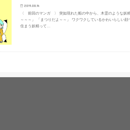
2019.08.14
〈 前回のマンガ 〉 突如現れた船の中から、木霊のような妖
～～～」 「まつりだよ～～」 ワクワクしているかわいらしい顔
住まう妖精って…