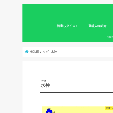
河童らダイス！
登場人物紹介
第一幕
第二幕
18
HOME
タグ : 水神
水神
河童ら