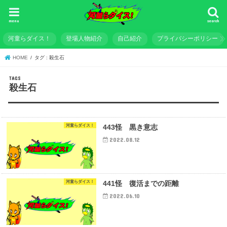
menu
search
河童らダイス！
登場人物紹介
自己紹介
プライバシーポリシー
HOME
タグ : 殺生石
殺生石
河童らダイス！
443怪 黒き意志
2022.08.12
河童らダイス！
441怪 復活までの距離
2022.06.10