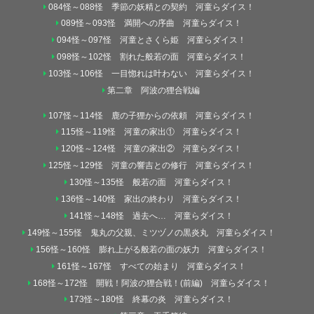
084怪～088怪 季節の妖精との契約 河童らダイス！
089怪～093怪 満開への序曲 河童らダイス！
094怪～097怪 河童とさくら姫 河童らダイス！
098怪～102怪 割れた般若の面 河童らダイス！
103怪～106怪 一目惚れは叶わない 河童らダイス！
第二章 阿波の狸合戦編
107怪～114怪 鹿の子狸からの依頼 河童らダイス！
115怪～119怪 河童の家出① 河童らダイス！
120怪～124怪 河童の家出② 河童らダイス！
125怪～129怪 河童の響吉との修行 河童らダイス！
130怪～135怪 般若の面 河童らダイス！
136怪～140怪 家出の終わり 河童らダイス！
141怪～148怪 過去へ… 河童らダイス！
149怪～155怪 鬼丸の父親、ミツヅノの黒炎丸 河童らダイス！
156怪～160怪 膨れ上がる般若の面の妖力 河童らダイス！
161怪～167怪 すべての始まり 河童らダイス！
168怪～172怪 開戦！阿波の狸合戦！(前編) 河童らダイス！
173怪～180怪 終幕の炎 河童らダイス！