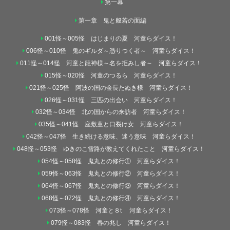
第一幕
第一章 鬼と般若の面編
001怪～005怪 はじまりの夏 河童らダイス！
006怪～010怪 鬼のギルダ～憑りつく者～ 河童らダイス！
011怪～014怪 河童と龍神様～名を拒みし者～ 河童らダイス！
015怪～020怪 河童のつるら 河童らダイス！
021怪～025怪 阿波の国の金長たぬき様 河童らダイス！
026怪～031怪 三匹の出会い 河童らダイス！
032怪～034怪 北の国からの来訪者 河童らダイス！
035怪～041怪 座敷童と口裂け女 河童らダイス！
042怪～047怪 生き続ける意味、迷う意味 河童らダイス！
048怪～053怪 ゆきのこ雪路が教えてくれたこと 河童らダイス！
054怪～058怪 鬼丸との修行① 河童らダイス！
059怪～063怪 鬼丸との修行② 河童らダイス！
064怪～067怪 鬼丸との修行③ 河童らダイス！
068怪～072怪 鬼丸との修行④ 河童らダイス！
073怪～078怪 河童と８t 河童らダイス！
079怪～083怪 春の兆し 河童らダイス！