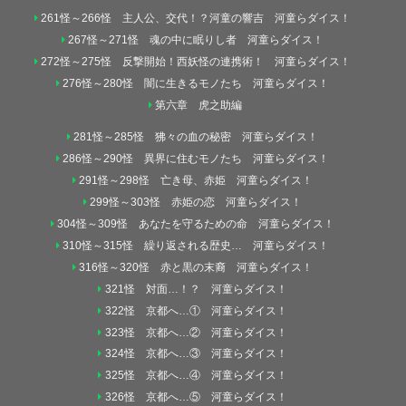
261怪～266怪 主人公、交代！？河童の響吉 河童らダイス！
267怪～271怪 魂の中に眠りし者 河童らダイス！
272怪～275怪 反撃開始！西妖怪の連携術！ 河童らダイス！
276怪～280怪 闇に生きるモノたち 河童らダイス！
第六章 虎之助編
281怪～285怪 狒々の血の秘密 河童らダイス！
286怪～290怪 異界に住むモノたち 河童らダイス！
291怪～298怪 亡き母、赤姫 河童らダイス！
299怪～303怪 赤姫の恋 河童らダイス！
304怪～309怪 あなたを守るための命 河童らダイス！
310怪～315怪 繰り返される歴史… 河童らダイス！
316怪～320怪 赤と黒の末裔 河童らダイス！
321怪 対面…！？ 河童らダイス！
322怪 京都へ…① 河童らダイス！
323怪 京都へ…② 河童らダイス！
324怪 京都へ…③ 河童らダイス！
325怪 京都へ…④ 河童らダイス！
326怪 京都へ…⑤ 河童らダイス！