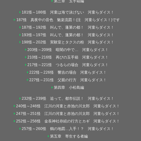
第三章 玉手箱編
181怪～186怪 河童は海で泳げない 河童らダイス！
187怪 真夜中の音色 魅楽流図！(注 河童らダイス！)です
187怪～192怪 叫んで、蓬莱の都！ 河童らダイス！
193怪～197怪 叫んで、蓬莱の都！ 河童らダイス！
198怪～202怪 実験室とタクスの粉 河童らダイス！
203怪～209怪 暗闇の中で… 河童らダイス！
210怪～216怪 再びの玉手箱 河童らダイス！
217怪～221怪 つるらの場合 河童らダイス！
222怪～226怪 響吉の場合 河童らダイス！
227怪～231怪 父親の行方 河童らダイス！
第四章 小松島編
232怪～239怪 追って、都市伝説！ 河童らダイス！
240怪～246怪 江川の河童と赤池の川太郎 河童らダイス！
247怪～251怪 江川の河童と赤池の川太郎 河童らダイス！
252怪～256怪 金長神社存続の行方とカギ 河童らダイス！
257怪～260怪 鶴の地図…入手！？ 河童らダイス！
第五章 寄生する者編