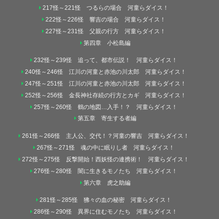
217怪～221怪 つるらの場合 河童らダイス！
222怪～226怪 響吉の場合 河童らダイス！
227怪～231怪 父親の行方 河童らダイス！
第四章 小松島編
232怪～239怪 追って、都市伝説！ 河童らダイス！
240怪～246怪 江川の河童と赤池の川太郎 河童らダイス！
247怪～251怪 江川の河童と赤池の川太郎 河童らダイス！
252怪～256怪 金長神社存続の行方とカギ 河童らダイス！
257怪～260怪 鶴の地図…入手！？ 河童らダイス！
第五章 寄生する者編
261怪～266怪 主人公、交代！？河童の響吉 河童らダイス！
267怪～271怪 魂の中に眠りし者 河童らダイス！
272怪～275怪 反撃開始！西妖怪の連携術！ 河童らダイス！
276怪～280怪 闇に生きるモノたち 河童らダイス！
第六章 虎之助編
281怪～285怪 狒々の血の秘密 河童らダイス！
286怪～290怪 異界に住むモノたち 河童らダイス！