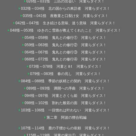
026怪～031怪 三匹の出会い 河童らダイス！
032怪～034怪 北の国からの来訪者 河童らダイス！
035怪～041怪 座敷童と口裂け女 河童らダイス！
042怪～047怪 生き続ける意味、迷う意味 河童らダイス！
048怪～053怪 ゆきのこ雪路が教えてくれたこと 河童らダイス！
054怪～058怪 鬼丸との修行① 河童らダイス！
059怪～063怪 鬼丸との修行② 河童らダイス！
064怪～067怪 鬼丸との修行③ 河童らダイス！
068怪～072怪 鬼丸との修行④ 河童らダイス！
073怪～078怪 河童と８t 河童らダイス！
079怪～083怪 春の兆し 河童らダイス！
084怪～088怪 季節の妖精との契約 河童らダイス！
089怪～093怪 満開への序曲 河童らダイス！
094怪～097怪 河童とさくら姫 河童らダイス！
098怪～102怪 割れた般若の面 河童らダイス！
103怪～106怪 一目惚れは叶わない 河童らダイス！
第二章 阿波の狸合戦編
107怪～114怪 鹿の子狸からの依頼 河童らダイス！
115怪～119怪 河童の家出① 河童らダイス！