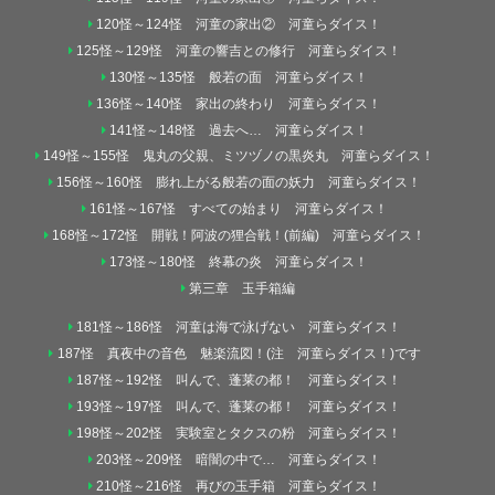
120怪～124怪 河童の家出② 河童らダイス！
125怪～129怪 河童の響吉との修行 河童らダイス！
130怪～135怪 般若の面 河童らダイス！
136怪～140怪 家出の終わり 河童らダイス！
141怪～148怪 過去へ… 河童らダイス！
149怪～155怪 鬼丸の父親、ミツヅノの黒炎丸 河童らダイス！
156怪～160怪 膨れ上がる般若の面の妖力 河童らダイス！
161怪～167怪 すべての始まり 河童らダイス！
168怪～172怪 開戦！阿波の狸合戦！(前編) 河童らダイス！
173怪～180怪 終幕の炎 河童らダイス！
第三章 玉手箱編
181怪～186怪 河童は海で泳げない 河童らダイス！
187怪 真夜中の音色 魅楽流図！(注 河童らダイス！)です
187怪～192怪 叫んで、蓬莱の都！ 河童らダイス！
193怪～197怪 叫んで、蓬莱の都！ 河童らダイス！
198怪～202怪 実験室とタクスの粉 河童らダイス！
203怪～209怪 暗闇の中で… 河童らダイス！
210怪～216怪 再びの玉手箱 河童らダイス！