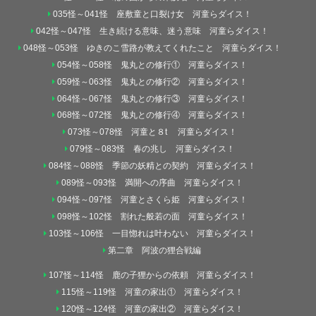
035怪～041怪 座敷童と口裂け女 河童らダイス！
042怪～047怪 生き続ける意味、迷う意味 河童らダイス！
048怪～053怪 ゆきのこ雪路が教えてくれたこと 河童らダイス！
054怪～058怪 鬼丸との修行① 河童らダイス！
059怪～063怪 鬼丸との修行② 河童らダイス！
064怪～067怪 鬼丸との修行③ 河童らダイス！
068怪～072怪 鬼丸との修行④ 河童らダイス！
073怪～078怪 河童と８t 河童らダイス！
079怪～083怪 春の兆し 河童らダイス！
084怪～088怪 季節の妖精との契約 河童らダイス！
089怪～093怪 満開への序曲 河童らダイス！
094怪～097怪 河童とさくら姫 河童らダイス！
098怪～102怪 割れた般若の面 河童らダイス！
103怪～106怪 一目惚れは叶わない 河童らダイス！
第二章 阿波の狸合戦編
107怪～114怪 鹿の子狸からの依頼 河童らダイス！
115怪～119怪 河童の家出① 河童らダイス！
120怪～124怪 河童の家出② 河童らダイス！