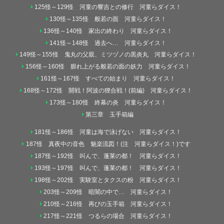
125怪～129怪 河童の響吉との修行 河童らダイス！
130怪～135怪 般若の面 河童らダイス！
136怪～140怪 家出の終わり 河童らダイス！
141怪～148怪 過去へ… 河童らダイス！
149怪～155怪 鬼丸の父親、ミツヅノの黒炎丸 河童らダイス！
156怪～160怪 膨れ上がる般若の面の妖力 河童らダイス！
161怪～167怪 すべての始まり 河童らダイス！
168怪～172怪 開戦！阿波の狸合戦！(前編) 河童らダイス！
173怪～180怪 終幕の炎 河童らダイス！
第三章 玉手箱編
181怪～186怪 河童は海で泳げない 河童らダイス！
187怪 真夜中の音色 魅楽流図！(注 河童らダイス！)です
187怪～192怪 叫んで、蓬莱の都！ 河童らダイス！
193怪～197怪 叫んで、蓬莱の都！ 河童らダイス！
198怪～202怪 実験室とタクスの粉 河童らダイス！
203怪～209怪 暗闇の中で… 河童らダイス！
210怪～216怪 再びの玉手箱 河童らダイス！
217怪～221怪 つるらの場合 河童らダイス！