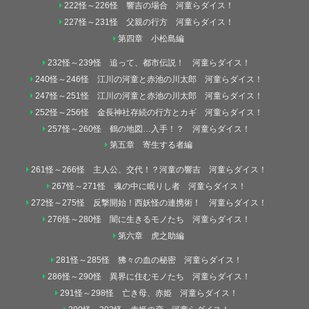
222怪～226怪 響吉の場合 河童らダイス！
227怪～231怪 父親の行方 河童らダイス！
第四章 小松島編
232怪～239怪 追って、都市伝説！ 河童らダイス！
240怪～246怪 江川の河童と赤池の川太郎 河童らダイス！
247怪～251怪 江川の河童と赤池の川太郎 河童らダイス！
252怪～256怪 金長神社存続の行方とカギ 河童らダイス！
257怪～260怪 鶴の地図…入手！？ 河童らダイス！
第五章 寄生する者編
261怪～266怪 主人公、交代！？河童の響吉 河童らダイス！
267怪～271怪 魂の中に眠りし者 河童らダイス！
272怪～275怪 反撃開始！西妖怪の連携術！ 河童らダイス！
276怪～280怪 闇に生きるモノたち 河童らダイス！
第六章 虎之助編
281怪～285怪 狒々の血の秘密 河童らダイス！
286怪～290怪 異界に住むモノたち 河童らダイス！
291怪～298怪 亡き母、赤姫 河童らダイス！