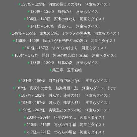
125怪～129怪 河童の響吉との修行 河童らダイス！
130怪～135怪 般若の面 河童らダイス！
136怪～140怪 家出の終わり 河童らダイス！
141怪～148怪 過去へ… 河童らダイス！
149怪～155怪 鬼丸の父親、ミツヅノの黒炎丸 河童らダイス！
156怪～160怪 膨れ上がる般若の面の妖力 河童らダイス！
161怪～167怪 すべての始まり 河童らダイス！
168怪～172怪 開戦！阿波の狸合戦！(前編) 河童らダイス！
173怪～180怪 終幕の炎 河童らダイス！
第三章 玉手箱編
181怪～186怪 河童は海で泳げない 河童らダイス！
187怪 真夜中の音色 魅楽流図！(注 河童らダイス！)です
187怪～192怪 叫んで、蓬莱の都！ 河童らダイス！
193怪～197怪 叫んで、蓬莱の都！ 河童らダイス！
198怪～202怪 実験室とタクスの粉 河童らダイス！
203怪～209怪 暗闇の中で… 河童らダイス！
210怪～216怪 再びの玉手箱 河童らダイス！
217怪～221怪 つるらの場合 河童らダイス！