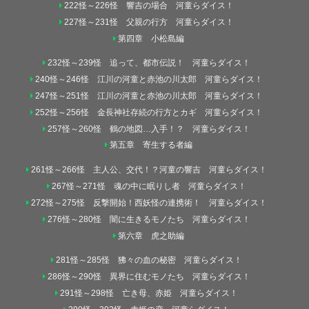
222怪～226怪 響吉の場合 河童らダイス！
227怪～231怪 父親の行方 河童らダイス！
第四章 小松島編
232怪～239怪 追って、都市伝説！ 河童らダイス！
240怪～246怪 江川の河童と赤池の川太郎 河童らダイス！
247怪～251怪 江川の河童と赤池の川太郎 河童らダイス！
252怪～256怪 金長神社存続の行方とカギ 河童らダイス！
257怪～260怪 鶴の地図…入手！？ 河童らダイス！
第五章 寄生する者編
261怪～266怪 主人公、交代！？河童の響吉 河童らダイス！
267怪～271怪 魂の中に眠りし者 河童らダイス！
272怪～275怪 反撃開始！西妖怪の連携術！ 河童らダイス！
276怪～280怪 闇に生きるモノたち 河童らダイス！
第六章 虎之助編
281怪～285怪 狒々の血の秘密 河童らダイス！
286怪～290怪 異界に住むモノたち 河童らダイス！
291怪～298怪 亡き母、赤姫 河童らダイス！