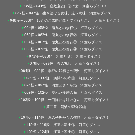
035怪～041怪 座敷童と口裂け女 河童らダイス！
042怪～047怪 生き続ける意味、迷う意味 河童らダイス！
048怪～053怪 ゆきのこ雪路が教えてくれたこと 河童らダイス！
054怪～058怪 鬼丸との修行① 河童らダイス！
059怪～063怪 鬼丸との修行② 河童らダイス！
064怪～067怪 鬼丸との修行③ 河童らダイス！
068怪～072怪 鬼丸との修行④ 河童らダイス！
073怪～078怪 河童と８t 河童らダイス！
079怪～083怪 春の兆し 河童らダイス！
084怪～088怪 季節の妖精との契約 河童らダイス！
089怪～093怪 満開への序曲 河童らダイス！
094怪～097怪 河童とさくら姫 河童らダイス！
098怪～102怪 割れた般若の面 河童らダイス！
103怪～106怪 一目惚れは叶わない 河童らダイス！
第二章 阿波の狸合戦編
107怪～114怪 鹿の子狸からの依頼 河童らダイス！
115怪～119怪 河童の家出① 河童らダイス！
120怪～124怪 河童の家出② 河童らダイス！