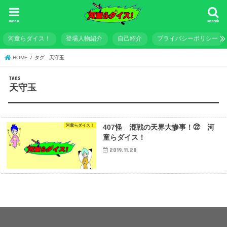
menu
search
河童らダイス！
登場人物紹介
自己紹介
プライバシーポリシー
HOME
タグ : 天守玉
天守玉
河童らダイス！
407怪 混戦の天界大惨事！㉒ 河
童らダイス！
2019.11.28