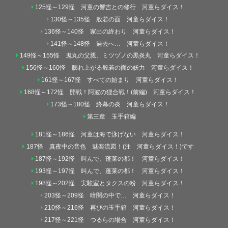
125怪～129怪 河童の響吉との修行 河童らダイス！
130怪～135怪 般若の面 河童らダイス！
136怪～140怪 家出の終わり 河童らダイス！
141怪～148怪 過去へ… 河童らダイス！
149怪～155怪 鬼丸の父親、ミツヅノの黒炎丸 河童らダイス！
156怪～160怪 膨れ上がる般若の面の妖力 河童らダイス！
161怪～167怪 すべての始まり 河童らダイス！
168怪～172怪 開戦！阿波の狸合戦！(前編) 河童らダイス！
173怪～180怪 終幕の炎 河童らダイス！
第三章 玉手箱編
181怪～186怪 河童は海で泳げない 河童らダイス！
187怪 真夜中の音色 魅楽流図！(注 河童らダイス！)です
187怪～192怪 叫んで、蓬莱の都！ 河童らダイス！
193怪～197怪 叫んで、蓬莱の都！ 河童らダイス！
198怪～202怪 実験室とタクスの粉 河童らダイス！
203怪～209怪 暗闇の中で… 河童らダイス！
210怪～216怪 再びの玉手箱 河童らダイス！
217怪～221怪 つるらの場合 河童らダイス！