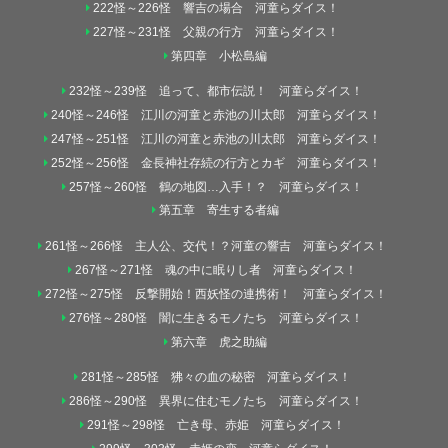
222怪～226怪 響吉の場合 河童らダイス！
227怪～231怪 父親の行方 河童らダイス！
第四章 小松島編
232怪～239怪 追って、都市伝説！ 河童らダイス！
240怪～246怪 江川の河童と赤池の川太郎 河童らダイス！
247怪～251怪 江川の河童と赤池の川太郎 河童らダイス！
252怪～256怪 金長神社存続の行方とカギ 河童らダイス！
257怪～260怪 鶴の地図…入手！？ 河童らダイス！
第五章 寄生する者編
261怪～266怪 主人公、交代！？河童の響吉 河童らダイス！
267怪～271怪 魂の中に眠りし者 河童らダイス！
272怪～275怪 反撃開始！西妖怪の連携術！ 河童らダイス！
276怪～280怪 闇に生きるモノたち 河童らダイス！
第六章 虎之助編
281怪～285怪 狒々の血の秘密 河童らダイス！
286怪～290怪 異界に住むモノたち 河童らダイス！
291怪～298怪 亡き母、赤姫 河童らダイス！