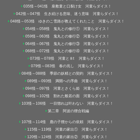
035怪～041怪 座敷童と口裂け女 河童らダイス！
042怪～047怪 生き続ける意味、迷う意味 河童らダイス！
048怪～053怪 ゆきのこ雪路が教えてくれたこと 河童らダイス！
054怪～058怪 鬼丸との修行① 河童らダイス！
059怪～063怪 鬼丸との修行② 河童らダイス！
064怪～067怪 鬼丸との修行③ 河童らダイス！
068怪～072怪 鬼丸との修行④ 河童らダイス！
073怪～078怪 河童と８t 河童らダイス！
079怪～083怪 春の兆し 河童らダイス！
084怪～088怪 季節の妖精との契約 河童らダイス！
089怪～093怪 満開への序曲 河童らダイス！
094怪～097怪 河童とさくら姫 河童らダイス！
098怪～102怪 割れた般若の面 河童らダイス！
103怪～106怪 一目惚れは叶わない 河童らダイス！
第二章 阿波の狸合戦編
107怪～114怪 鹿の子狸からの依頼 河童らダイス！
115怪～119怪 河童の家出① 河童らダイス！
120怪～124怪 河童の家出② 河童らダイス！