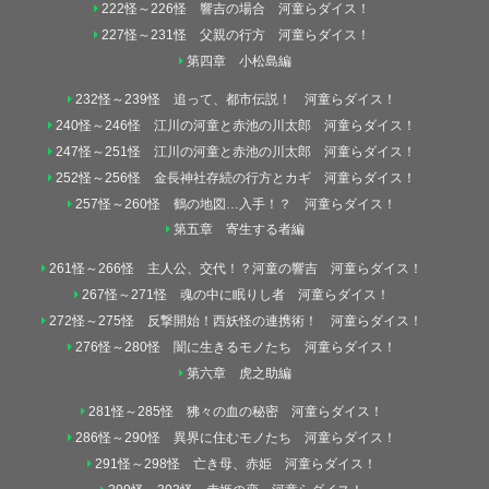
222怪～226怪 響吉の場合 河童らダイス！
227怪～231怪 父親の行方 河童らダイス！
第四章 小松島編
232怪～239怪 追って、都市伝説！ 河童らダイス！
240怪～246怪 江川の河童と赤池の川太郎 河童らダイス！
247怪～251怪 江川の河童と赤池の川太郎 河童らダイス！
252怪～256怪 金長神社存続の行方とカギ 河童らダイス！
257怪～260怪 鶴の地図…入手！？ 河童らダイス！
第五章 寄生する者編
261怪～266怪 主人公、交代！？河童の響吉 河童らダイス！
267怪～271怪 魂の中に眠りし者 河童らダイス！
272怪～275怪 反撃開始！西妖怪の連携術！ 河童らダイス！
276怪～280怪 闇に生きるモノたち 河童らダイス！
第六章 虎之助編
281怪～285怪 狒々の血の秘密 河童らダイス！
286怪～290怪 異界に住むモノたち 河童らダイス！
291怪～298怪 亡き母、赤姫 河童らダイス！