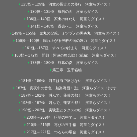
125怪～129怪 河童の響吉との修行 河童らダイス！
130怪～135怪 般若の面 河童らダイス！
136怪～140怪 家出の終わり 河童らダイス！
141怪～148怪 過去へ… 河童らダイス！
149怪～155怪 鬼丸の父親、ミツヅノの黒炎丸 河童らダイス！
156怪～160怪 膨れ上がる般若の面の妖力 河童らダイス！
161怪～167怪 すべての始まり 河童らダイス！
168怪～172怪 開戦！阿波の狸合戦！(前編) 河童らダイス！
173怪～180怪 終幕の炎 河童らダイス！
第三章 玉手箱編
181怪～186怪 河童は海で泳げない 河童らダイス！
187怪 真夜中の音色 魅楽流図！(注 河童らダイス！)です
187怪～192怪 叫んで、蓬莱の都！ 河童らダイス！
193怪～197怪 叫んで、蓬莱の都！ 河童らダイス！
198怪～202怪 実験室とタクスの粉 河童らダイス！
203怪～209怪 暗闇の中で… 河童らダイス！
210怪～216怪 再びの玉手箱 河童らダイス！
217怪～221怪 つるらの場合 河童らダイス！