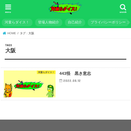
menu
search
河童らダイス！
登場人物紹介
自己紹介
プライバシーポリシー
HOME
タグ : 大阪
大阪
河童らダイス！
443怪 黒き意志
2022.08.12