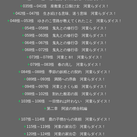
035怪～041怪 座敷童と口裂け女 河童らダイス！
042怪～047怪 生き続ける意味、迷う意味 河童らダイス！
048怪～053怪 ゆきのこ雪路が教えてくれたこと 河童らダイス！
054怪～058怪 鬼丸との修行① 河童らダイス！
059怪～063怪 鬼丸との修行② 河童らダイス！
064怪～067怪 鬼丸との修行③ 河童らダイス！
068怪～072怪 鬼丸との修行④ 河童らダイス！
073怪～078怪 河童と８t 河童らダイス！
079怪～083怪 春の兆し 河童らダイス！
084怪～088怪 季節の妖精との契約 河童らダイス！
089怪～093怪 満開への序曲 河童らダイス！
094怪～097怪 河童とさくら姫 河童らダイス！
098怪～102怪 割れた般若の面 河童らダイス！
103怪～106怪 一目惚れは叶わない 河童らダイス！
第二章 阿波の狸合戦編
107怪～114怪 鹿の子狸からの依頼 河童らダイス！
115怪～119怪 河童の家出① 河童らダイス！
120怪～124怪 河童の家出② 河童らダイス！