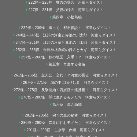
222怪～226怪 響吉の場合 河童らダイス！
227怪～231怪 父親の行方 河童らダイス！
第四章 小松島編
232怪～239怪 追って、都市伝説！ 河童らダイス！
240怪～246怪 江川の河童と赤池の川太郎 河童らダイス！
247怪～251怪 江川の河童と赤池の川太郎 河童らダイス！
252怪～256怪 金長神社存続の行方とカギ 河童らダイス！
257怪～260怪 鶴の地図…入手！？ 河童らダイス！
第五章 寄生する者編
261怪～266怪 主人公、交代！？河童の響吉 河童らダイス！
267怪～271怪 魂の中に眠りし者 河童らダイス！
272怪～275怪 反撃開始！西妖怪の連携術！ 河童らダイス！
276怪～280怪 闇に生きるモノたち 河童らダイス！
第六章 虎之助編
281怪～285怪 狒々の血の秘密 河童らダイス！
286怪～290怪 異界に住むモノたち 河童らダイス！
291怪～298怪 亡き母、赤姫 河童らダイス！