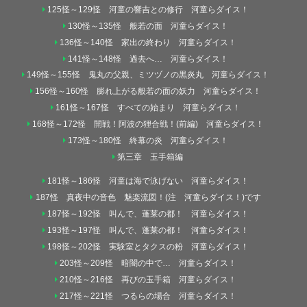
125怪～129怪 河童の響吉との修行 河童らダイス！
130怪～135怪 般若の面 河童らダイス！
136怪～140怪 家出の終わり 河童らダイス！
141怪～148怪 過去へ… 河童らダイス！
149怪～155怪 鬼丸の父親、ミツヅノの黒炎丸 河童らダイス！
156怪～160怪 膨れ上がる般若の面の妖力 河童らダイス！
161怪～167怪 すべての始まり 河童らダイス！
168怪～172怪 開戦！阿波の狸合戦！(前編) 河童らダイス！
173怪～180怪 終幕の炎 河童らダイス！
第三章 玉手箱編
181怪～186怪 河童は海で泳げない 河童らダイス！
187怪 真夜中の音色 魅楽流図！(注 河童らダイス！)です
187怪～192怪 叫んで、蓬莱の都！ 河童らダイス！
193怪～197怪 叫んで、蓬莱の都！ 河童らダイス！
198怪～202怪 実験室とタクスの粉 河童らダイス！
203怪～209怪 暗闇の中で… 河童らダイス！
210怪～216怪 再びの玉手箱 河童らダイス！
217怪～221怪 つるらの場合 河童らダイス！