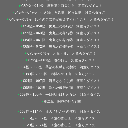
035怪～041怪 座敷童と口裂け女 河童らダイス！
042怪～047怪 生き続ける意味、迷う意味 河童らダイス！
048怪～053怪 ゆきのこ雪路が教えてくれたこと 河童らダイス！
054怪～058怪 鬼丸との修行① 河童らダイス！
059怪～063怪 鬼丸との修行② 河童らダイス！
064怪～067怪 鬼丸との修行③ 河童らダイス！
068怪～072怪 鬼丸との修行④ 河童らダイス！
073怪～078怪 河童と８t 河童らダイス！
079怪～083怪 春の兆し 河童らダイス！
084怪～088怪 季節の妖精との契約 河童らダイス！
089怪～093怪 満開への序曲 河童らダイス！
094怪～097怪 河童とさくら姫 河童らダイス！
098怪～102怪 割れた般若の面 河童らダイス！
103怪～106怪 一目惚れは叶わない 河童らダイス！
第二章 阿波の狸合戦編
107怪～114怪 鹿の子狸からの依頼 河童らダイス！
115怪～119怪 河童の家出① 河童らダイス！
120怪～124怪 河童の家出② 河童らダイス！