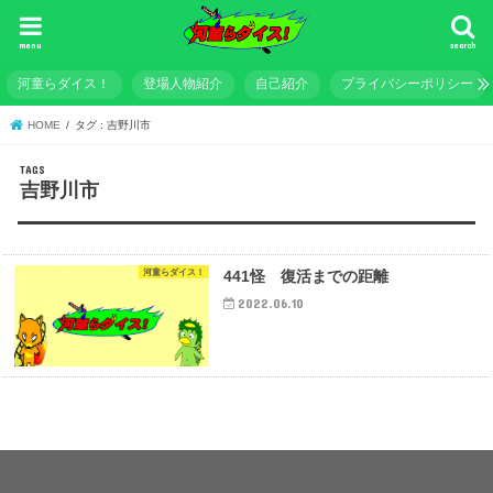
menu
search
河童らダイス！
登場人物紹介
自己紹介
プライバシーポリシー
HOME
タグ : 吉野川市
吉野川市
河童らダイス！
441怪 復活までの距離
2022.06.10