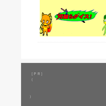
［ＰＲ］
（
）