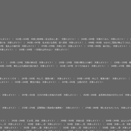
童らダイス！
011怪～014怪 河童と龍神様～名を拒みし者～ 河童らダイス！
015怪～020怪 河童のつるら 河童らダイス！
口裂け女 河童らダイス！
042怪～047怪 生き続ける意味、迷う意味 河童らダイス！
048怪～053怪 ゆきのこ雪路が教えてくれ
072怪 鬼丸との修行④ 河童らダイス！
073怪～078怪 河童と８t 河童らダイス！
079怪～083怪 春の兆し 河童らダイス！
 河童らダイス！
103怪～106怪 一目惚れは叶わない 河童らダイス！
イス！
120怪～124怪 河童の家出② 河童らダイス！
125怪～129怪 河童の響吉との修行 河童らダイス！
130怪～135怪
156怪～160怪 膨れ上がる般若の面の妖力 河童らダイス！
161怪～167怪 すべての始まり 河童らダイス！
168怪～172怪 開
童らダイス！)です
187怪～192怪 叫んで、蓬莱の都！ 河童らダイス！
193怪～197怪 叫んで、蓬莱の都！ 河童らダイス！
童らダイス！
222怪～226怪 響吉の場合 河童らダイス！
227怪～231怪 父親の行方 河童らダイス！
郎 河童らダイス！
247怪～251怪 江川の河童と赤池の川太郎 河童らダイス！
252怪～256怪 金長神社存続の行方とカギ 河童
し者 河童らダイス！
272怪～275怪 反撃開始！西妖怪の連携術！ 河童らダイス！
276怪～280怪 闇に生きるモノたち 河童らダ
ダイス！
291怪～298怪 亡き母、赤姫 河童らダイス！
299怪～303怪 赤姫の恋 河童らダイス！
304怪～309怪 あなた
都へ…① 河童らダイス！
323怪 京都へ…② 河童らダイス！
324怪 京都へ…③ 河童らダイス！
325怪 京都へ…④ 河
…⑨ 河童らダイス！
331怪 京都へ…⑩ 河童らダイス！
332怪 京都へ…⑪ 河童らダイス！
333怪 京都へ…⑫ 河童ら