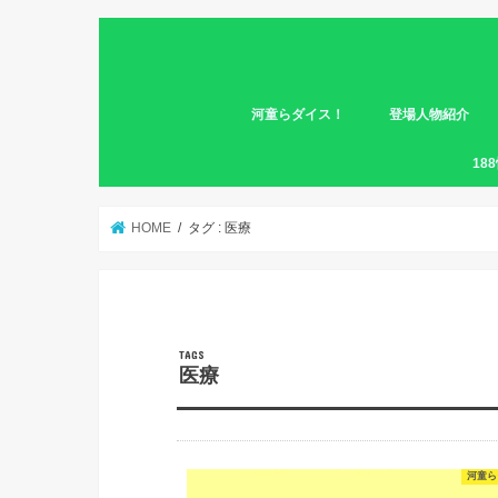
河童らダイス！
登場人物紹介
第一幕
第二幕
18
HOME
タグ : 医療
医療
河童ら