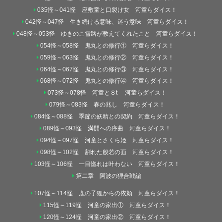
035怪～041怪 座敷童と口裂け女 河童らダイス！
042怪～047怪 生き続ける意味、迷う意味 河童らダイス！
048怪～053怪 ゆきのこ雪路が教えてくれたこと 河童らダイス！
054怪～058怪 鬼丸との修行① 河童らダイス！
059怪～063怪 鬼丸との修行② 河童らダイス！
064怪～067怪 鬼丸との修行③ 河童らダイス！
068怪～072怪 鬼丸との修行④ 河童らダイス！
073怪～078怪 河童と８t 河童らダイス！
079怪～083怪 春の兆し 河童らダイス！
084怪～088怪 季節の妖精との契約 河童らダイス！
089怪～093怪 満開への序曲 河童らダイス！
094怪～097怪 河童とさくら姫 河童らダイス！
098怪～102怪 割れた般若の面 河童らダイス！
103怪～106怪 一目惚れは叶わない 河童らダイス！
第二章 阿波の狸合戦編
107怪～114怪 鹿の子狸からの依頼 河童らダイス！
115怪～119怪 河童の家出① 河童らダイス！
120怪～124怪 河童の家出② 河童らダイス！