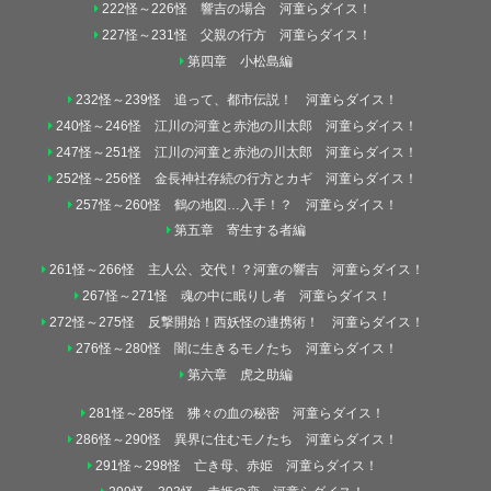
222怪～226怪 響吉の場合 河童らダイス！
227怪～231怪 父親の行方 河童らダイス！
第四章 小松島編
232怪～239怪 追って、都市伝説！ 河童らダイス！
240怪～246怪 江川の河童と赤池の川太郎 河童らダイス！
247怪～251怪 江川の河童と赤池の川太郎 河童らダイス！
252怪～256怪 金長神社存続の行方とカギ 河童らダイス！
257怪～260怪 鶴の地図…入手！？ 河童らダイス！
第五章 寄生する者編
261怪～266怪 主人公、交代！？河童の響吉 河童らダイス！
267怪～271怪 魂の中に眠りし者 河童らダイス！
272怪～275怪 反撃開始！西妖怪の連携術！ 河童らダイス！
276怪～280怪 闇に生きるモノたち 河童らダイス！
第六章 虎之助編
281怪～285怪 狒々の血の秘密 河童らダイス！
286怪～290怪 異界に住むモノたち 河童らダイス！
291怪～298怪 亡き母、赤姫 河童らダイス！