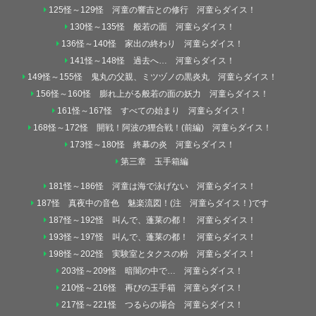
125怪～129怪 河童の響吉との修行 河童らダイス！
130怪～135怪 般若の面 河童らダイス！
136怪～140怪 家出の終わり 河童らダイス！
141怪～148怪 過去へ… 河童らダイス！
149怪～155怪 鬼丸の父親、ミツヅノの黒炎丸 河童らダイス！
156怪～160怪 膨れ上がる般若の面の妖力 河童らダイス！
161怪～167怪 すべての始まり 河童らダイス！
168怪～172怪 開戦！阿波の狸合戦！(前編) 河童らダイス！
173怪～180怪 終幕の炎 河童らダイス！
第三章 玉手箱編
181怪～186怪 河童は海で泳げない 河童らダイス！
187怪 真夜中の音色 魅楽流図！(注 河童らダイス！)です
187怪～192怪 叫んで、蓬莱の都！ 河童らダイス！
193怪～197怪 叫んで、蓬莱の都！ 河童らダイス！
198怪～202怪 実験室とタクスの粉 河童らダイス！
203怪～209怪 暗闇の中で… 河童らダイス！
210怪～216怪 再びの玉手箱 河童らダイス！
217怪～221怪 つるらの場合 河童らダイス！