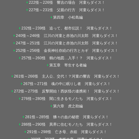
222怪～226怪 響吉の場合 河童らダイス！
227怪～231怪 父親の行方 河童らダイス！
第四章 小松島編
232怪～239怪 追って、都市伝説！ 河童らダイス！
240怪～246怪 江川の河童と赤池の川太郎 河童らダイス！
247怪～251怪 江川の河童と赤池の川太郎 河童らダイス！
252怪～256怪 金長神社存続の行方とカギ 河童らダイス！
257怪～260怪 鶴の地図…入手！？ 河童らダイス！
第五章 寄生する者編
261怪～266怪 主人公、交代！？河童の響吉 河童らダイス！
267怪～271怪 魂の中に眠りし者 河童らダイス！
272怪～275怪 反撃開始！西妖怪の連携術！ 河童らダイス！
276怪～280怪 闇に生きるモノたち 河童らダイス！
第六章 虎之助編
281怪～285怪 狒々の血の秘密 河童らダイス！
286怪～290怪 異界に住むモノたち 河童らダイス！
291怪～298怪 亡き母、赤姫 河童らダイス！