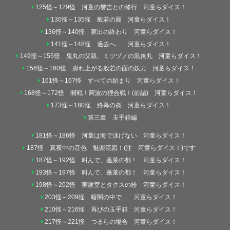
125怪～129怪 河童の響吉との修行 河童らダイス！
130怪～135怪 般若の面 河童らダイス！
136怪～140怪 家出の終わり 河童らダイス！
141怪～148怪 過去へ… 河童らダイス！
149怪～155怪 鬼丸の父親、ミツヅノの黒炎丸 河童らダイス！
156怪～160怪 膨れ上がる般若の面の妖力 河童らダイス！
161怪～167怪 すべての始まり 河童らダイス！
168怪～172怪 開戦！阿波の狸合戦！(前編) 河童らダイス！
173怪～180怪 終幕の炎 河童らダイス！
第三章 玉手箱編
181怪～186怪 河童は海で泳げない 河童らダイス！
187怪 真夜中の音色 魅楽流図！(注 河童らダイス！)です
187怪～192怪 叫んで、蓬莱の都！ 河童らダイス！
193怪～197怪 叫んで、蓬莱の都！ 河童らダイス！
198怪～202怪 実験室とタクスの粉 河童らダイス！
203怪～209怪 暗闇の中で… 河童らダイス！
210怪～216怪 再びの玉手箱 河童らダイス！
217怪～221怪 つるらの場合 河童らダイス！