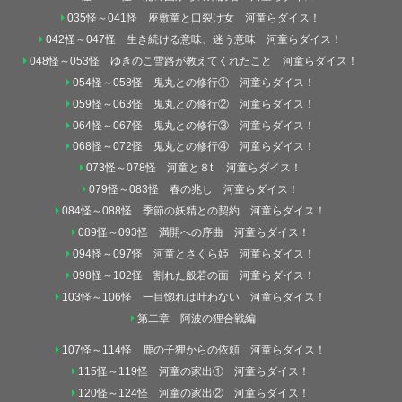
035怪～041怪 座敷童と口裂け女 河童らダイス！
042怪～047怪 生き続ける意味、迷う意味 河童らダイス！
048怪～053怪 ゆきのこ雪路が教えてくれたこと 河童らダイス！
054怪～058怪 鬼丸との修行① 河童らダイス！
059怪～063怪 鬼丸との修行② 河童らダイス！
064怪～067怪 鬼丸との修行③ 河童らダイス！
068怪～072怪 鬼丸との修行④ 河童らダイス！
073怪～078怪 河童と８t 河童らダイス！
079怪～083怪 春の兆し 河童らダイス！
084怪～088怪 季節の妖精との契約 河童らダイス！
089怪～093怪 満開への序曲 河童らダイス！
094怪～097怪 河童とさくら姫 河童らダイス！
098怪～102怪 割れた般若の面 河童らダイス！
103怪～106怪 一目惚れは叶わない 河童らダイス！
第二章 阿波の狸合戦編
107怪～114怪 鹿の子狸からの依頼 河童らダイス！
115怪～119怪 河童の家出① 河童らダイス！
120怪～124怪 河童の家出② 河童らダイス！