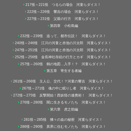
217怪～221怪 つるらの場合 河童らダイス！
222怪～226怪 響吉の場合 河童らダイス！
227怪～231怪 父親の行方 河童らダイス！
第四章 小松島編
232怪～239怪 追って、都市伝説！ 河童らダイス！
240怪～246怪 江川の河童と赤池の川太郎 河童らダイス！
247怪～251怪 江川の河童と赤池の川太郎 河童らダイス！
252怪～256怪 金長神社存続の行方とカギ 河童らダイス！
257怪～260怪 鶴の地図…入手！？ 河童らダイス！
第五章 寄生する者編
261怪～266怪 主人公、交代！？河童の響吉 河童らダイス！
267怪～271怪 魂の中に眠りし者 河童らダイス！
272怪～275怪 反撃開始！西妖怪の連携術！ 河童らダイス！
276怪～280怪 闇に生きるモノたち 河童らダイス！
第六章 虎之助編
281怪～285怪 狒々の血の秘密 河童らダイス！
286怪～290怪 異界に住むモノたち 河童らダイス！