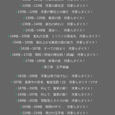
120怪～124怪 河童の家出② 河童らダイス！
125怪～129怪 河童の響吉との修行 河童らダイス！
130怪～135怪 般若の面 河童らダイス！
136怪～140怪 家出の終わり 河童らダイス！
141怪～148怪 過去へ… 河童らダイス！
149怪～155怪 鬼丸の父親、ミツヅノの黒炎丸 河童らダイス！
156怪～160怪 膨れ上がる般若の面の妖力 河童らダイス！
161怪～167怪 すべての始まり 河童らダイス！
168怪～172怪 開戦！阿波の狸合戦！(前編) 河童らダイス！
173怪～180怪 終幕の炎 河童らダイス！
第三章 玉手箱編
181怪～186怪 河童は海で泳げない 河童らダイス！
187怪 真夜中の音色 魅楽流図！(注 河童らダイス！)です
187怪～192怪 叫んで、蓬莱の都！ 河童らダイス！
193怪～197怪 叫んで、蓬莱の都！ 河童らダイス！
198怪～202怪 実験室とタクスの粉 河童らダイス！
203怪～209怪 暗闇の中で… 河童らダイス！
210怪～216怪 再びの玉手箱 河童らダイス！