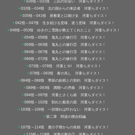
026怪～031怪 三匹の出会い 河童らダイス！
032怪～034怪 北の国からの来訪者 河童らダイス！
035怪～041怪 座敷童と口裂け女 河童らダイス！
042怪～047怪 生き続ける意味、迷う意味 河童らダイス！
048怪～053怪 ゆきのこ雪路が教えてくれたこと 河童らダイス！
054怪～058怪 鬼丸との修行① 河童らダイス！
059怪～063怪 鬼丸との修行② 河童らダイス！
064怪～067怪 鬼丸との修行③ 河童らダイス！
068怪～072怪 鬼丸との修行④ 河童らダイス！
073怪～078怪 河童と８t 河童らダイス！
079怪～083怪 春の兆し 河童らダイス！
084怪～088怪 季節の妖精との契約 河童らダイス！
089怪～093怪 満開への序曲 河童らダイス！
094怪～097怪 河童とさくら姫 河童らダイス！
098怪～102怪 割れた般若の面 河童らダイス！
103怪～106怪 一目惚れは叶わない 河童らダイス！
第二章 阿波の狸合戦編
107怪～114怪 鹿の子狸からの依頼 河童らダイス！
115怪～119怪 河童の家出① 河童らダイス！